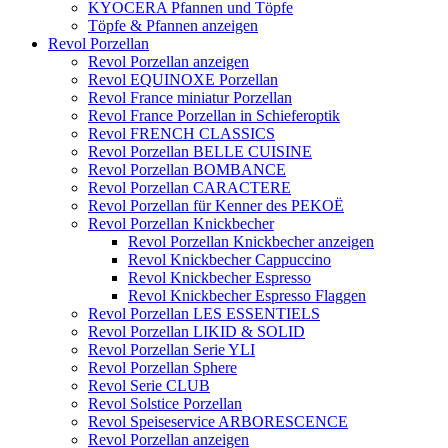
KYOCERA Pfannen und Töpfe
Töpfe & Pfannen anzeigen
Revol Porzellan
Revol Porzellan anzeigen
Revol EQUINOXE Porzellan
Revol France miniatur Porzellan
Revol France Porzellan in Schieferoptik
Revol FRENCH CLASSICS
Revol Porzellan BELLE CUISINE
Revol Porzellan BOMBANCE
Revol Porzellan CARACTERE
Revol Porzellan für Kenner des PEKOË
Revol Porzellan Knickbecher
Revol Porzellan Knickbecher anzeigen
Revol Knickbecher Cappuccino
Revol Knickbecher Espresso
Revol Knickbecher Espresso Flaggen
Revol Porzellan LES ESSENTIELS
Revol Porzellan LIKID & SOLID
Revol Porzellan Serie YLI
Revol Porzellan Sphere
Revol Serie CLUB
Revol Solstice Porzellan
Revol Speiseservice ARBORESCENCE
Revol Porzellan anzeigen