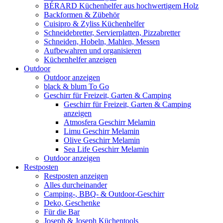
BÉRARD Küchenhelfer aus hochwertigem Holz
Backformen & Zübehör
Cuisipro & Zyliss Küchenhelfer
Schneidebretter, Servierplatten, Pizzabretter
Schneiden, Hobeln, Mahlen, Messen
Aufbewahren und organisieren
Küchenhelfer anzeigen
Outdoor
Outdoor anzeigen
black & blum To Go
Geschirr für Freizeit, Garten & Camping
Geschirr für Freizeit, Garten & Camping
anzeigen
Atmosfera Geschirr Melamin
Limu Geschirr Melamin
Olive Geschirr Melamin
Sea Life Geschirr Melamin
Outdoor anzeigen
Restposten
Restposten anzeigen
Alles durcheinander
Camping-, BBQ- & Outdoor-Geschirr
Deko, Geschenke
Für die Bar
Joseph & Joseph Küchentools