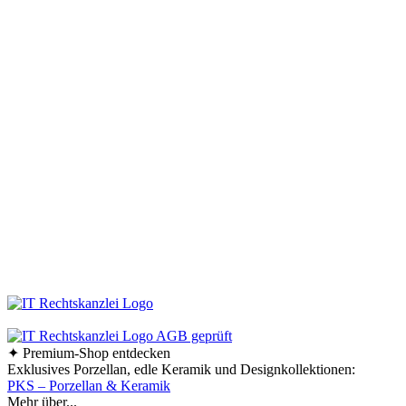
Müssen Design-Haushaltswaren teuer sein? Keineswegs! Der Schlüssel liegt
darin, die schönen Stücke zu entdecken – und dafür sind wir vom
keraworld.de Online-Shop genau der richtige Ansprechpartner. Unser Team
ist stets auf der Suche nach praktischen und stilvollen Wohnaccessoires und
Haushaltswaren. Dabei erweitern und aktualisieren wir unser Sortiment
ständig, um Ihnen immer die besten Design-Haushaltswaren anzubieten.
Bleiben Sie immer auf dem Laufenden und folgen Sie uns auf Facebook!
So erfahren Sie sofort, was es Neues in unserem Online-Shop gibt.
Bestellen Sie Ihre Design-Haushaltswaren ganz bequem bei uns online.
Viel Spaß beim Stöbern und Shoppen!
Ab einem Bestellwert von 70,- € liefern wir innerhalb
Deutschlands versandkostenfrei!
✦ Premium-Shop entdecken
Exklusives Porzellan, edle Keramik und Designkollektionen:
PKS – Porzellan & Keramik
Mehr über...