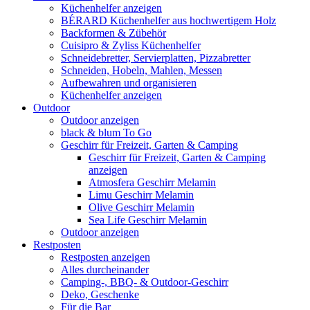
Küchenhelfer anzeigen
BÉRARD Küchenhelfer aus hochwertigem Holz
Backformen & Zübehör
Cuisipro & Zyliss Küchenhelfer
Schneidebretter, Servierplatten, Pizzabretter
Schneiden, Hobeln, Mahlen, Messen
Aufbewahren und organisieren
Küchenhelfer anzeigen
Outdoor
Outdoor anzeigen
black & blum To Go
Geschirr für Freizeit, Garten & Camping
Geschirr für Freizeit, Garten & Camping
anzeigen
Atmosfera Geschirr Melamin
Limu Geschirr Melamin
Olive Geschirr Melamin
Sea Life Geschirr Melamin
Outdoor anzeigen
Restposten
Restposten anzeigen
Alles durcheinander
Camping-, BBQ- & Outdoor-Geschirr
Deko, Geschenke
Für die Bar