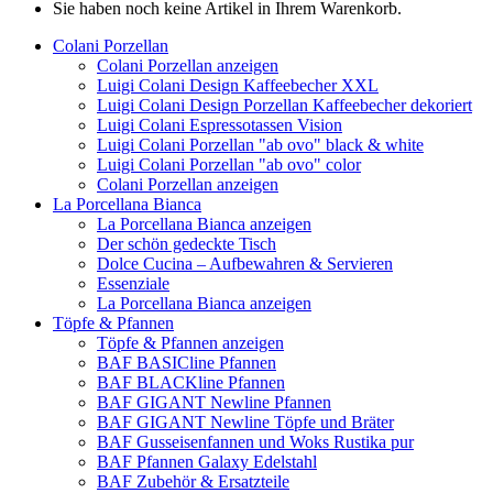
Sie haben noch keine Artikel in Ihrem Warenkorb.
Colani Porzellan
Colani Porzellan anzeigen
Luigi Colani Design Kaffeebecher XXL
Luigi Colani Design Porzellan Kaffeebecher dekoriert
Luigi Colani Espressotassen Vision
Luigi Colani Porzellan "ab ovo" black & white
Luigi Colani Porzellan "ab ovo" color
Colani Porzellan anzeigen
La Porcellana Bianca
La Porcellana Bianca anzeigen
Der schön gedeckte Tisch
Dolce Cucina – Aufbewahren & Servieren
Essenziale
La Porcellana Bianca anzeigen
Töpfe & Pfannen
Töpfe & Pfannen anzeigen
BAF BASICline Pfannen
BAF BLACKline Pfannen
BAF GIGANT Newline Pfannen
BAF GIGANT Newline Töpfe und Bräter
BAF Gusseisenfannen und Woks Rustika pur
BAF Pfannen Galaxy Edelstahl
BAF Zubehör & Ersatzteile