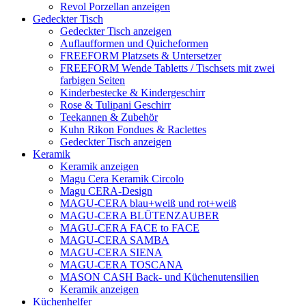
Revol Porzellan anzeigen
Gedeckter Tisch
Gedeckter Tisch anzeigen
Auflaufformen und Quicheformen
FREEFORM Platzsets & Untersetzer
FREEFORM Wende Tabletts / Tischsets mit zwei
farbigen Seiten
Kinderbestecke & Kindergeschirr
Rose & Tulipani Geschirr
Teekannen & Zubehör
Kuhn Rikon Fondues & Raclettes
Gedeckter Tisch anzeigen
Keramik
Keramik anzeigen
Magu Cera Keramik Circolo
Magu CERA-Design
MAGU-CERA blau+weiß und rot+weiß
MAGU-CERA BLÜTENZAUBER
MAGU-CERA FACE to FACE
MAGU-CERA SAMBA
MAGU-CERA SIENA
MAGU-CERA TOSCANA
MASON CASH Back- und Küchenutensilien
Keramik anzeigen
Küchenhelfer