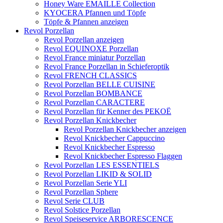
Honey Ware EMAILLE Collection
KYOCERA Pfannen und Töpfe
Töpfe & Pfannen anzeigen
Revol Porzellan
Revol Porzellan anzeigen
Revol EQUINOXE Porzellan
Revol France miniatur Porzellan
Revol France Porzellan in Schieferoptik
Revol FRENCH CLASSICS
Revol Porzellan BELLE CUISINE
Revol Porzellan BOMBANCE
Revol Porzellan CARACTERE
Revol Porzellan für Kenner des PEKOË
Revol Porzellan Knickbecher
Revol Porzellan Knickbecher anzeigen
Revol Knickbecher Cappuccino
Revol Knickbecher Espresso
Revol Knickbecher Espresso Flaggen
Revol Porzellan LES ESSENTIELS
Revol Porzellan LIKID & SOLID
Revol Porzellan Serie YLI
Revol Porzellan Sphere
Revol Serie CLUB
Revol Solstice Porzellan
Revol Speiseservice ARBORESCENCE