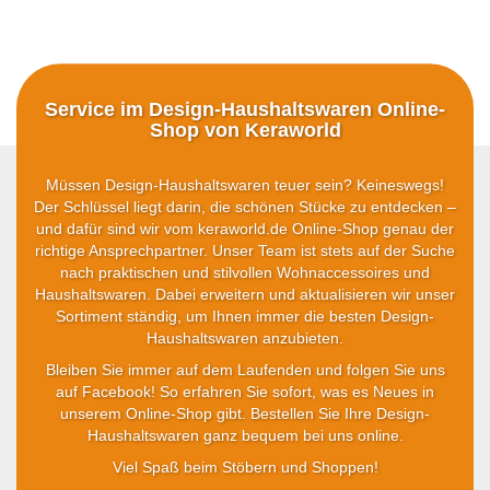
Service im Design-Haushaltswaren Online-
Shop von Keraworld
Müssen Design-Haushaltswaren teuer sein? Keineswegs!
Der Schlüssel liegt darin, die schönen Stücke zu entdecken –
und dafür sind wir vom keraworld.de Online-Shop genau der
richtige Ansprechpartner. Unser Team ist stets auf der Suche
nach praktischen und stilvollen Wohnaccessoires und
Haushaltswaren. Dabei erweitern und aktualisieren wir unser
Sortiment ständig, um Ihnen immer die besten Design-
Haushaltswaren anzubieten.
Bleiben Sie immer auf dem Laufenden und folgen Sie uns
auf Facebook! So erfahren Sie sofort, was es Neues in
unserem Online-Shop gibt. Bestellen Sie Ihre Design-
Haushaltswaren ganz bequem bei uns online.
Viel Spaß beim Stöbern und Shoppen!