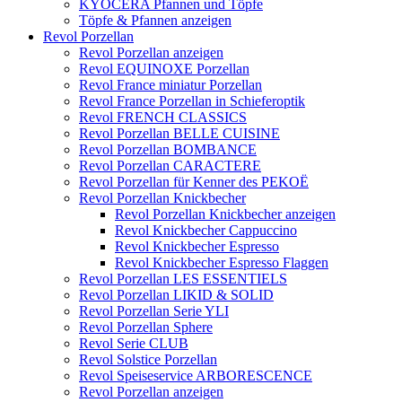
KYOCERA Pfannen und Töpfe
Töpfe & Pfannen anzeigen
Revol Porzellan
Revol Porzellan anzeigen
Revol EQUINOXE Porzellan
Revol France miniatur Porzellan
Revol France Porzellan in Schieferoptik
Revol FRENCH CLASSICS
Revol Porzellan BELLE CUISINE
Revol Porzellan BOMBANCE
Revol Porzellan CARACTERE
Revol Porzellan für Kenner des PEKOË
Revol Porzellan Knickbecher
Revol Porzellan Knickbecher anzeigen
Revol Knickbecher Cappuccino
Revol Knickbecher Espresso
Revol Knickbecher Espresso Flaggen
Revol Porzellan LES ESSENTIELS
Revol Porzellan LIKID & SOLID
Revol Porzellan Serie YLI
Revol Porzellan Sphere
Revol Serie CLUB
Revol Solstice Porzellan
Revol Speiseservice ARBORESCENCE
Revol Porzellan anzeigen