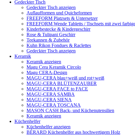
Gedeckter Tisch
Gedeckter Tisch anzeigen
Auflaufformen und Quicheformen
FREEFORM Platzsets & Untersetzer
FREEFORM Wende Tabletts / Tischsets mit zwei farbige
Kinderbestecke & Kindergeschirr
Rose & Tulipani Geschirr
Teekannen & Zubehör
Kuhn Rikon Fondues & Raclettes
Gedeckter Tisch anzeigen
Keramik
Keramik anzeigen
Magu Cera Keramik Circolo
Magu CERA-Design
MAGU-CERA blau+weiß und rot+weiß
MAGU-CERA BLÜTENZAUBER
MAGU-CERA FACE to FACE
MAGU-CERA SAMBA
MAGU-CERA SIENA
MAGU-CERA TOSCANA
MASON CASH Back- und Küchenutensilien
Keramik anzeigen
Küchenhelfer
Küchenhelfer anzeigen
BÉRARD Küchenhelfer aus hochwertigem Holz