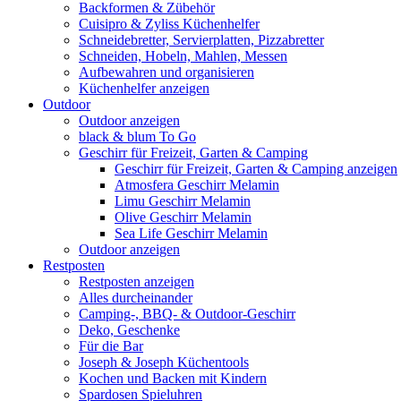
Backformen & Zübehör
Cuisipro & Zyliss Küchenhelfer
Schneidebretter, Servierplatten, Pizzabretter
Schneiden, Hobeln, Mahlen, Messen
Aufbewahren und organisieren
Küchenhelfer anzeigen
Outdoor
Outdoor anzeigen
black & blum To Go
Geschirr für Freizeit, Garten & Camping
Geschirr für Freizeit, Garten & Camping anzeigen
Atmosfera Geschirr Melamin
Limu Geschirr Melamin
Olive Geschirr Melamin
Sea Life Geschirr Melamin
Outdoor anzeigen
Restposten
Restposten anzeigen
Alles durcheinander
Camping-, BBQ- & Outdoor-Geschirr
Deko, Geschenke
Für die Bar
Joseph & Joseph Küchentools
Kochen und Backen mit Kindern
Spardosen Spieluhren