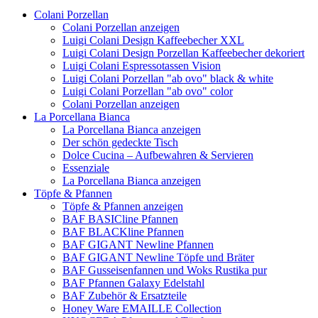
Colani Porzellan
Colani Porzellan anzeigen
Luigi Colani Design Kaffeebecher XXL
Luigi Colani Design Porzellan Kaffeebecher dekoriert
Luigi Colani Espressotassen Vision
Luigi Colani Porzellan "ab ovo" black & white
Luigi Colani Porzellan "ab ovo" color
Colani Porzellan anzeigen
La Porcellana Bianca
La Porcellana Bianca anzeigen
Der schön gedeckte Tisch
Dolce Cucina – Aufbewahren & Servieren
Essenziale
La Porcellana Bianca anzeigen
Töpfe & Pfannen
Töpfe & Pfannen anzeigen
BAF BASICline Pfannen
BAF BLACKline Pfannen
BAF GIGANT Newline Pfannen
BAF GIGANT Newline Töpfe und Bräter
BAF Gusseisenfannen und Woks Rustika pur
BAF Pfannen Galaxy Edelstahl
BAF Zubehör & Ersatzteile
Honey Ware EMAILLE Collection