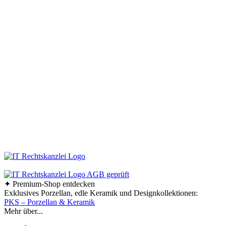
darin, die schönen Stücke zu entdecken – und dafür sind wir vom
keraworld.de Online-Shop genau der richtige Ansprechpartner. Unser Team
ist stets auf der Suche nach praktischen und stilvollen Wohnaccessoires und
Haushaltswaren. Dabei erweitern und aktualisieren wir unser Sortiment
ständig, um Ihnen immer die besten Design-Haushaltswaren anzubieten.
Bleiben Sie immer auf dem Laufenden und folgen Sie uns auf Facebook!
So erfahren Sie sofort, was es Neues in unserem Online-Shop gibt.
Bestellen Sie Ihre Design-Haushaltswaren ganz bequem bei uns online.
Viel Spaß beim Stöbern und Shoppen!
Ab einem Bestellwert von 70,- € liefern wir innerhalb
Deutschlands versandkostenfrei!
✦ Premium-Shop entdecken
Exklusives Porzellan, edle Keramik und Designkollektionen:
PKS – Porzellan & Keramik
Mehr über...