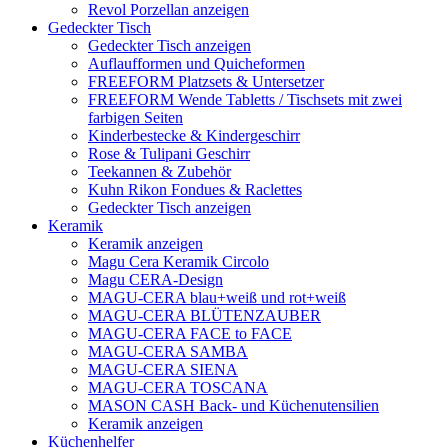
Revol Porzellan anzeigen
Gedeckter Tisch
Gedeckter Tisch anzeigen
Auflaufformen und Quicheformen
FREEFORM Platzsets & Untersetzer
FREEFORM Wende Tabletts / Tischsets mit zwei
farbigen Seiten
Kinderbestecke & Kindergeschirr
Rose & Tulipani Geschirr
Teekannen & Zubehör
Kuhn Rikon Fondues & Raclettes
Gedeckter Tisch anzeigen
Keramik
Keramik anzeigen
Magu Cera Keramik Circolo
Magu CERA-Design
MAGU-CERA blau+weiß und rot+weiß
MAGU-CERA BLÜTENZAUBER
MAGU-CERA FACE to FACE
MAGU-CERA SAMBA
MAGU-CERA SIENA
MAGU-CERA TOSCANA
MASON CASH Back- und Küchenutensilien
Keramik anzeigen
Küchenhelfer