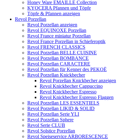
Honey Ware EMAILLE Collection
KYOCERA Pfannen und Töpfe
Töpfe & Pfannen anzeigen
Revol Porzellan
Revol Porzellan anzeigen
Revol EQUINOXE Porzellan
Revol France miniatur Porzellan
Revol France Porzellan in Schieferoptik
Revol FRENCH CLASSICS
Revol Porzellan BELLE CUISINE
Revol Porzellan BOMBANCE
Revol Porzellan CARACTERE
Revol Porzellan für Kenner des PEKOË
Revol Porzellan Knickbecher
Revol Porzellan Knickbecher anzeigen
Revol Knickbecher Cappuccino
Revol Knickbecher Espresso
Revol Knickbecher Espresso Flaggen
Revol Porzellan LES ESSENTIELS
Revol Porzellan LIKID & SOLID
Revol Porzellan Serie YLI
Revol Porzellan Sphere
Revol Serie CLUB
Revol Solstice Porzellan
Revol Speiseservice ARBORESCENCE