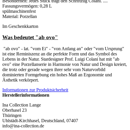
Besonderheit: Jedes Stück trägt den Schriftzug Colani. ....
Fassungsvermögen: 0,28 L
spülmaschinenfest
Material: Porzellan
Im Geschenkkarton
Was bedeutet "ab ovo"
"ab ovo" - lat. "vom Ei" - "von Anfang an" oder "vom Ursprung"
ist eine Reminiszenz an die perfekte Form und das Symbol des
Lebens in der Natur. Stardesigner Prof. Luigi Colani hat mit "ab
ovo" eine Porzellanserie in Harmonie von Natur und Design kreiert,
die trotz oder gerade wegen ihrer sehr vom Naturvorbild
dominierten Formgebung ein hohes Maß an Ergonomie und
Ästhetik verkörpert.
Informationen zur Produktsicherheit
Herstellerinformationen
Ina Collection Lange
Oberhasel 23
Thüringen
Uhlstädt-Kirchhasel, Deutschland, 07407
info@ina-collection.de