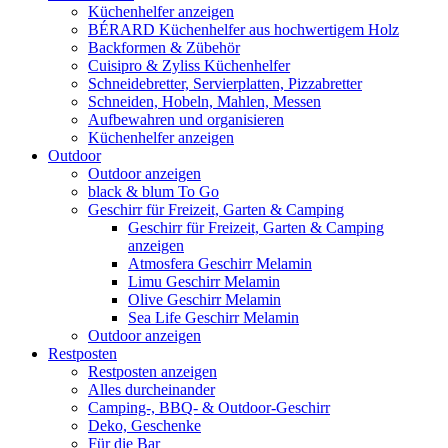
Küchenhelfer anzeigen
BÉRARD Küchenhelfer aus hochwertigem Holz
Backformen & Zübehör
Cuisipro & Zyliss Küchenhelfer
Schneidebretter, Servierplatten, Pizzabretter
Schneiden, Hobeln, Mahlen, Messen
Aufbewahren und organisieren
Küchenhelfer anzeigen
Outdoor
Outdoor anzeigen
black & blum To Go
Geschirr für Freizeit, Garten & Camping
Geschirr für Freizeit, Garten & Camping
anzeigen
Atmosfera Geschirr Melamin
Limu Geschirr Melamin
Olive Geschirr Melamin
Sea Life Geschirr Melamin
Outdoor anzeigen
Restposten
Restposten anzeigen
Alles durcheinander
Camping-, BBQ- & Outdoor-Geschirr
Deko, Geschenke
Für die Bar