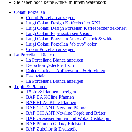
Sie haben noch keine Artikel in Ihrem Warenkorb.
Colani Porzellan
Colani Porzellan anzeigen
Luigi Colani Design Kaffeebecher XXL
Luigi Colani Design Porzellan Kaffeebecher dekoriert
Luigi Colani Espressotassen Vision
Luigi Colani Porzellan "ab ovo" black & white
Luigi Colani Porzellan "ab ovo" color
Colani Porzellan anzeigen
La Porcellana Bianca
La Porcellana Bianca anzeigen
Der schön gedeckte Tisch
Dolce Cucina – Aufbewahren & Servieren
Essenziale
La Porcellana Bianca anzeigen
Töpfe & Pfannen
Töpfe & Pfannen anzeigen
BAF BASICline Pfannen
BAF BLACKline Pfannen
BAF GIGANT Newline Pfannen
BAF GIGANT Newline Töpfe und Bräter
BAF Gusseisenfannen und Woks Rustika pur
BAF Pfannen Galaxy Edelstahl
BAF Zubehör & Ersatzteile