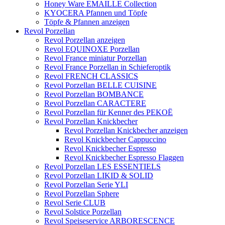
Honey Ware EMAILLE Collection
KYOCERA Pfannen und Töpfe
Töpfe & Pfannen anzeigen
Revol Porzellan
Revol Porzellan anzeigen
Revol EQUINOXE Porzellan
Revol France miniatur Porzellan
Revol France Porzellan in Schieferoptik
Revol FRENCH CLASSICS
Revol Porzellan BELLE CUISINE
Revol Porzellan BOMBANCE
Revol Porzellan CARACTERE
Revol Porzellan für Kenner des PEKOË
Revol Porzellan Knickbecher
Revol Porzellan Knickbecher anzeigen
Revol Knickbecher Cappuccino
Revol Knickbecher Espresso
Revol Knickbecher Espresso Flaggen
Revol Porzellan LES ESSENTIELS
Revol Porzellan LIKID & SOLID
Revol Porzellan Serie YLI
Revol Porzellan Sphere
Revol Serie CLUB
Revol Solstice Porzellan
Revol Speiseservice ARBORESCENCE