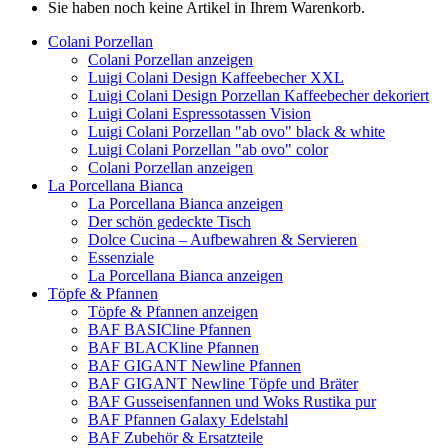
Sie haben noch keine Artikel in Ihrem Warenkorb.
Colani Porzellan
Colani Porzellan anzeigen
Luigi Colani Design Kaffeebecher XXL
Luigi Colani Design Porzellan Kaffeebecher dekoriert
Luigi Colani Espressotassen Vision
Luigi Colani Porzellan "ab ovo" black & white
Luigi Colani Porzellan "ab ovo" color
Colani Porzellan anzeigen
La Porcellana Bianca
La Porcellana Bianca anzeigen
Der schön gedeckte Tisch
Dolce Cucina – Aufbewahren & Servieren
Essenziale
La Porcellana Bianca anzeigen
Töpfe & Pfannen
Töpfe & Pfannen anzeigen
BAF BASICline Pfannen
BAF BLACKline Pfannen
BAF GIGANT Newline Pfannen
BAF GIGANT Newline Töpfe und Bräter
BAF Gusseisenfannen und Woks Rustika pur
BAF Pfannen Galaxy Edelstahl
BAF Zubehör & Ersatzteile