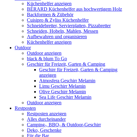
Küchenhelfer anzeigen
BÉRARD Küchenhelfer aus hochwertigem Holz
Backformen & Zübehör
Cuisipro & Zyliss Küchenhelfer
Schneidebretter, Servierplatten, Pizzabretter
Schneiden, Hobeln, Mahlen, Messen
Aufbewahren und organisieren
Küchenhelfer anzeigen
Outdoor
Outdoor anzeigen
black & blum To Go
Geschirr für Freizeit, Garten & Camping
Geschirr für Freizeit, Garten & Camping
anzeigen
Atmosfera Geschirr Melamin
Limu Geschirr Melamin
Olive Geschirr Melamin
Sea Life Geschirr Melamin
Outdoor anzeigen
Restposten
Restposten anzeigen
Alles durcheinander
Camping-, BBQ- & Outdoor-Geschirr
Deko, Geschenke
Für die Bar