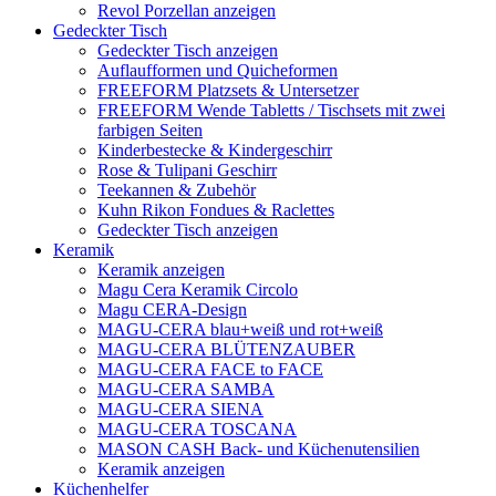
Revol Porzellan anzeigen
Gedeckter Tisch
Gedeckter Tisch anzeigen
Auflaufformen und Quicheformen
FREEFORM Platzsets & Untersetzer
FREEFORM Wende Tabletts / Tischsets mit zwei
farbigen Seiten
Kinderbestecke & Kindergeschirr
Rose & Tulipani Geschirr
Teekannen & Zubehör
Kuhn Rikon Fondues & Raclettes
Gedeckter Tisch anzeigen
Keramik
Keramik anzeigen
Magu Cera Keramik Circolo
Magu CERA-Design
MAGU-CERA blau+weiß und rot+weiß
MAGU-CERA BLÜTENZAUBER
MAGU-CERA FACE to FACE
MAGU-CERA SAMBA
MAGU-CERA SIENA
MAGU-CERA TOSCANA
MASON CASH Back- und Küchenutensilien
Keramik anzeigen
Küchenhelfer