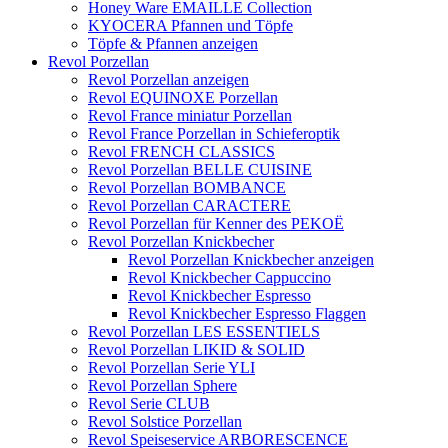
Honey Ware EMAILLE Collection
KYOCERA Pfannen und Töpfe
Töpfe & Pfannen anzeigen
Revol Porzellan
Revol Porzellan anzeigen
Revol EQUINOXE Porzellan
Revol France miniatur Porzellan
Revol France Porzellan in Schieferoptik
Revol FRENCH CLASSICS
Revol Porzellan BELLE CUISINE
Revol Porzellan BOMBANCE
Revol Porzellan CARACTERE
Revol Porzellan für Kenner des PEKOË
Revol Porzellan Knickbecher
Revol Porzellan Knickbecher anzeigen
Revol Knickbecher Cappuccino
Revol Knickbecher Espresso
Revol Knickbecher Espresso Flaggen
Revol Porzellan LES ESSENTIELS
Revol Porzellan LIKID & SOLID
Revol Porzellan Serie YLI
Revol Porzellan Sphere
Revol Serie CLUB
Revol Solstice Porzellan
Revol Speiseservice ARBORESCENCE