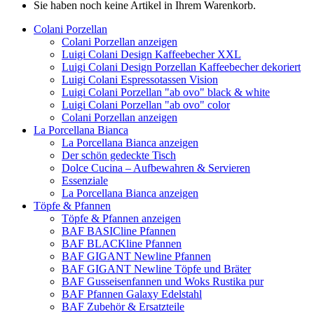
Sie haben noch keine Artikel in Ihrem Warenkorb.
Colani Porzellan
Colani Porzellan anzeigen
Luigi Colani Design Kaffeebecher XXL
Luigi Colani Design Porzellan Kaffeebecher dekoriert
Luigi Colani Espressotassen Vision
Luigi Colani Porzellan "ab ovo" black & white
Luigi Colani Porzellan "ab ovo" color
Colani Porzellan anzeigen
La Porcellana Bianca
La Porcellana Bianca anzeigen
Der schön gedeckte Tisch
Dolce Cucina – Aufbewahren & Servieren
Essenziale
La Porcellana Bianca anzeigen
Töpfe & Pfannen
Töpfe & Pfannen anzeigen
BAF BASICline Pfannen
BAF BLACKline Pfannen
BAF GIGANT Newline Pfannen
BAF GIGANT Newline Töpfe und Bräter
BAF Gusseisenfannen und Woks Rustika pur
BAF Pfannen Galaxy Edelstahl
BAF Zubehör & Ersatzteile