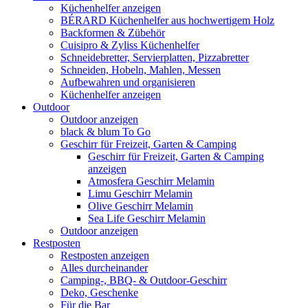
Küchenhelfer anzeigen
BÉRARD Küchenhelfer aus hochwertigem Holz
Backformen & Zübehör
Cuisipro & Zyliss Küchenhelfer
Schneidebretter, Servierplatten, Pizzabretter
Schneiden, Hobeln, Mahlen, Messen
Aufbewahren und organisieren
Küchenhelfer anzeigen
Outdoor
Outdoor anzeigen
black & blum To Go
Geschirr für Freizeit, Garten & Camping
Geschirr für Freizeit, Garten & Camping
anzeigen
Atmosfera Geschirr Melamin
Limu Geschirr Melamin
Olive Geschirr Melamin
Sea Life Geschirr Melamin
Outdoor anzeigen
Restposten
Restposten anzeigen
Alles durcheinander
Camping-, BBQ- & Outdoor-Geschirr
Deko, Geschenke
Für die Bar