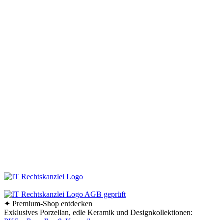
Keraworld
Müssen Design-Haushaltswaren teuer sein? Keineswegs! Der Schlüssel liegt
darin, die schönen Stücke zu entdecken – und dafür sind wir vom
keraworld.de Online-Shop genau der richtige Ansprechpartner. Unser Team
ist stets auf der Suche nach praktischen und stilvollen Wohnaccessoires und
Haushaltswaren. Dabei erweitern und aktualisieren wir unser Sortiment
ständig, um Ihnen immer die besten Design-Haushaltswaren anzubieten.
Bleiben Sie immer auf dem Laufenden und folgen Sie uns auf Facebook!
So erfahren Sie sofort, was es Neues in unserem Online-Shop gibt.
Bestellen Sie Ihre Design-Haushaltswaren ganz bequem bei uns online.
Viel Spaß beim Stöbern und Shoppen!
Ab einem Bestellwert von 70,- € liefern wir innerhalb
Deutschlands versandkostenfrei!
✦ Premium-Shop entdecken
Exklusives Porzellan, edle Keramik und Designkollektionen: