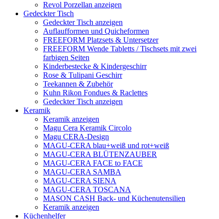
Revol Porzellan anzeigen
Gedeckter Tisch
Gedeckter Tisch anzeigen
Auflaufformen und Quicheformen
FREEFORM Platzsets & Untersetzer
FREEFORM Wende Tabletts / Tischsets mit zwei
farbigen Seiten
Kinderbestecke & Kindergeschirr
Rose & Tulipani Geschirr
Teekannen & Zubehör
Kuhn Rikon Fondues & Raclettes
Gedeckter Tisch anzeigen
Keramik
Keramik anzeigen
Magu Cera Keramik Circolo
Magu CERA-Design
MAGU-CERA blau+weiß und rot+weiß
MAGU-CERA BLÜTENZAUBER
MAGU-CERA FACE to FACE
MAGU-CERA SAMBA
MAGU-CERA SIENA
MAGU-CERA TOSCANA
MASON CASH Back- und Küchenutensilien
Keramik anzeigen
Küchenhelfer