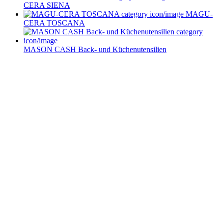
CERA SIENA
MAGU-
CERA TOSCANA
MASON CASH Back- und Küchenutensilien
Service im Design-Haushaltswaren Online-Shop von
Keraworld
Müssen Design-Haushaltswaren teuer sein? Keineswegs! Der Schlüssel liegt
darin, die schönen Stücke zu entdecken – und dafür sind wir vom
keraworld.de Online-Shop genau der richtige Ansprechpartner. Unser Team
ist stets auf der Suche nach praktischen und stilvollen Wohnaccessoires und
Haushaltswaren. Dabei erweitern und aktualisieren wir unser Sortiment
ständig, um Ihnen immer die besten Design-Haushaltswaren anzubieten.
Bleiben Sie immer auf dem Laufenden und folgen Sie uns auf Facebook!
So erfahren Sie sofort, was es Neues in unserem Online-Shop gibt.
Bestellen Sie Ihre Design-Haushaltswaren ganz bequem bei uns online.
Viel Spaß beim Stöbern und Shoppen!