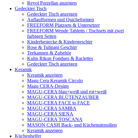
Revol Porzellan anzeigen
Gedeckter Tisch
Gedeckter Tisch anzeigen
Auflaufformen und Quicheformen
FREEFORM Platzsets & Untersetzer
FREEFORM Wende Tabletts / Tischsets mit zwei
farbigen Seiten
Kinderbestecke & Kindergeschirr
Rose & Tulipani Geschirr
Teekannen & Zubehör
Kuhn Rikon Fondues & Raclettes
Gedeckter Tisch anzeigen
Keramik
Keramik anzeigen
Magu Cera Keramik Circolo
Magu CERA-Design
MAGU-CERA blau+weiß und rot+weiß
MAGU-CERA BLÜTENZAUBER
MAGU-CERA FACE to FACE
MAGU-CERA SAMBA
MAGU-CERA SIENA
MAGU-CERA TOSCANA
MASON CASH Back- und Küchenutensilien
Keramik anzeigen
Küchenhelfer