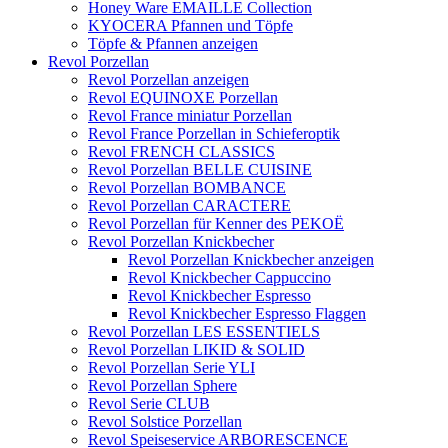
Honey Ware EMAILLE Collection
KYOCERA Pfannen und Töpfe
Töpfe & Pfannen anzeigen
Revol Porzellan
Revol Porzellan anzeigen
Revol EQUINOXE Porzellan
Revol France miniatur Porzellan
Revol France Porzellan in Schieferoptik
Revol FRENCH CLASSICS
Revol Porzellan BELLE CUISINE
Revol Porzellan BOMBANCE
Revol Porzellan CARACTERE
Revol Porzellan für Kenner des PEKOË
Revol Porzellan Knickbecher
Revol Porzellan Knickbecher anzeigen
Revol Knickbecher Cappuccino
Revol Knickbecher Espresso
Revol Knickbecher Espresso Flaggen
Revol Porzellan LES ESSENTIELS
Revol Porzellan LIKID & SOLID
Revol Porzellan Serie YLI
Revol Porzellan Sphere
Revol Serie CLUB
Revol Solstice Porzellan
Revol Speiseservice ARBORESCENCE