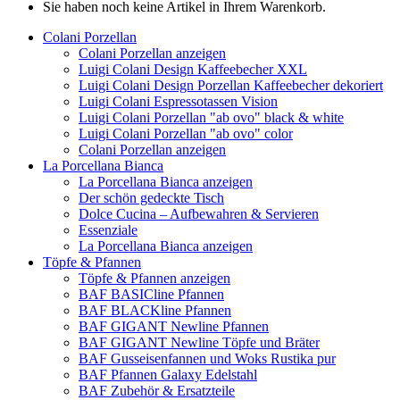
Sie haben noch keine Artikel in Ihrem Warenkorb.
Colani Porzellan
Colani Porzellan anzeigen
Luigi Colani Design Kaffeebecher XXL
Luigi Colani Design Porzellan Kaffeebecher dekoriert
Luigi Colani Espressotassen Vision
Luigi Colani Porzellan "ab ovo" black & white
Luigi Colani Porzellan "ab ovo" color
Colani Porzellan anzeigen
La Porcellana Bianca
La Porcellana Bianca anzeigen
Der schön gedeckte Tisch
Dolce Cucina – Aufbewahren & Servieren
Essenziale
La Porcellana Bianca anzeigen
Töpfe & Pfannen
Töpfe & Pfannen anzeigen
BAF BASICline Pfannen
BAF BLACKline Pfannen
BAF GIGANT Newline Pfannen
BAF GIGANT Newline Töpfe und Bräter
BAF Gusseisenfannen und Woks Rustika pur
BAF Pfannen Galaxy Edelstahl
BAF Zubehör & Ersatzteile