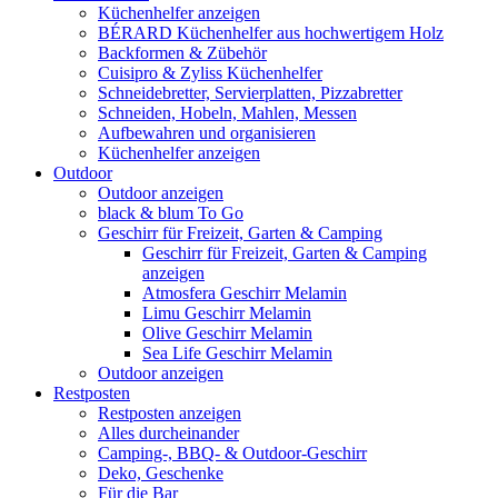
Küchenhelfer anzeigen
BÉRARD Küchenhelfer aus hochwertigem Holz
Backformen & Zübehör
Cuisipro & Zyliss Küchenhelfer
Schneidebretter, Servierplatten, Pizzabretter
Schneiden, Hobeln, Mahlen, Messen
Aufbewahren und organisieren
Küchenhelfer anzeigen
Outdoor
Outdoor anzeigen
black & blum To Go
Geschirr für Freizeit, Garten & Camping
Geschirr für Freizeit, Garten & Camping
anzeigen
Atmosfera Geschirr Melamin
Limu Geschirr Melamin
Olive Geschirr Melamin
Sea Life Geschirr Melamin
Outdoor anzeigen
Restposten
Restposten anzeigen
Alles durcheinander
Camping-, BBQ- & Outdoor-Geschirr
Deko, Geschenke
Für die Bar