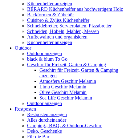
Küchenhelfer anzeigen
BÉRARD Küchenhelfer aus hochwertigem Holz
Backformen & Zübehör
Cuisipro & Zyliss Küchenhelfer
Schneidebretter, Servierplatten, Pizzabretter
Schneiden, Hobeln, Mahlen, Messen
Aufbewahren und organisieren
Küchenhelfer anzeigen
Outdoor
Outdoor anzeigen
black & blum To Go
Geschirr für Freizeit, Garten & Camping
Geschirr für Freizeit, Garten & Camping
anzeigen
Atmosfera Geschirr Melamin
Limu Geschirr Melamin
Olive Geschirr Melamin
Sea Life Geschirr Melamin
Outdoor anzeigen
Restposten
Restposten anzeigen
Alles durcheinander
Camping-, BBQ- & Outdoor-Geschirr
Deko, Geschenke
Für die Bar