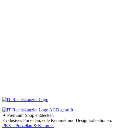
Müssen Design-Haushaltswaren teuer sein? Keineswegs! Der Schlüssel liegt
darin, die schönen Stücke zu entdecken – und dafür sind wir vom
keraworld.de Online-Shop genau der richtige Ansprechpartner. Unser Team
ist stets auf der Suche nach praktischen und stilvollen Wohnaccessoires und
Haushaltswaren. Dabei erweitern und aktualisieren wir unser Sortiment
ständig, um Ihnen immer die besten Design-Haushaltswaren anzubieten.
Bleiben Sie immer auf dem Laufenden und folgen Sie uns auf Facebook!
So erfahren Sie sofort, was es Neues in unserem Online-Shop gibt.
Bestellen Sie Ihre Design-Haushaltswaren ganz bequem bei uns online.
Viel Spaß beim Stöbern und Shoppen!
Ab einem Bestellwert von 70,- € liefern wir innerhalb
Deutschlands versandkostenfrei!
✦ Premium-Shop entdecken
Exklusives Porzellan, edle Keramik und Designkollektionen:
PKS – Porzellan & Keramik