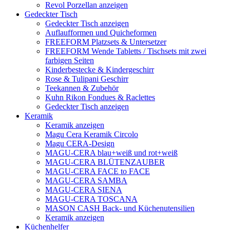
Revol Porzellan anzeigen
Gedeckter Tisch
Gedeckter Tisch anzeigen
Auflaufformen und Quicheformen
FREEFORM Platzsets & Untersetzer
FREEFORM Wende Tabletts / Tischsets mit zwei
farbigen Seiten
Kinderbestecke & Kindergeschirr
Rose & Tulipani Geschirr
Teekannen & Zubehör
Kuhn Rikon Fondues & Raclettes
Gedeckter Tisch anzeigen
Keramik
Keramik anzeigen
Magu Cera Keramik Circolo
Magu CERA-Design
MAGU-CERA blau+weiß und rot+weiß
MAGU-CERA BLÜTENZAUBER
MAGU-CERA FACE to FACE
MAGU-CERA SAMBA
MAGU-CERA SIENA
MAGU-CERA TOSCANA
MASON CASH Back- und Küchenutensilien
Keramik anzeigen
Küchenhelfer