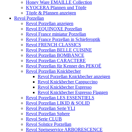
Honey Ware EMAILLE Collection
KYOCERA Pfannen und Töpfe
Töpfe & Pfannen anzeigen
Revol Porzellan
Revol Porzellan anzeigen
Revol EQUINOXE Porzellan
Revol France miniatur Porzellan
Revol France Porzellan in Schieferoptik
Revol FRENCH CLASSICS
Revol Porzellan BELLE CUISINE
Revol Porzellan BOMBANCE
Revol Porzellan CARACTERE
Revol Porzellan für Kenner des PEKOË
Revol Porzellan Knickbecher
Revol Porzellan Knickbecher anzeigen
Revol Knickbecher Cappuccino
Revol Knickbecher Espresso
Revol Knickbecher Espresso Flaggen
Revol Porzellan LES ESSENTIELS
Revol Porzellan LIKID & SOLID
Revol Porzellan Serie YLI
Revol Porzellan Sphere
Revol Serie CLUB
Revol Solstice Porzellan
Revol Speiseservice ARBORESCENCE