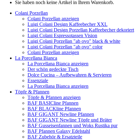
Sie haben noch keine Artikel in Ihrem Warenkorb.
Colani Porzellan
Colani Porzellan anzeigen
Luigi Colani Design Kaffeebecher XXL
Luigi Colani Design Porzellan Kaffeebecher dekoriert
Luigi Colani Espressotassen Vision
Luigi Colani Porzellan "ab ovo" black & white
Luigi Colani Porzellan "ab ovo" color
Colani Porzellan anzeigen
La Porcellana Bianca
La Porcellana Bianca anzeigen
Der schön gedeckte Tisch
Dolce Cucina – Aufbewahren & Servieren
Essenziale
La Porcellana Bianca anzeigen
Töpfe & Pfannen
Töpfe & Pfannen anzeigen
BAF BASICline Pfannen
BAF BLACKline Pfannen
BAF GIGANT Newline Pfannen
BAF GIGANT Newline Töpfe und Bräter
BAF Gusseisenfannen und Woks Rustika pur
BAF Pfannen Galaxy Edelstahl
BAF Zubehör & Ersatzteile