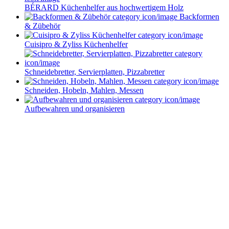
BÉRARD Küchenhelfer aus hochwertigem Holz
Backformen
& Zübehör
Cuisipro & Zyliss Küchenhelfer
Schneidebretter, Servierplatten, Pizzabretter
Schneiden, Hobeln, Mahlen, Messen
Aufbewahren und organisieren
Service im Design-Haushaltswaren Online-Shop von
Keraworld
Müssen Design-Haushaltswaren teuer sein? Keineswegs! Der Schlüssel liegt
darin, die schönen Stücke zu entdecken – und dafür sind wir vom
keraworld.de Online-Shop genau der richtige Ansprechpartner. Unser Team
ist stets auf der Suche nach praktischen und stilvollen Wohnaccessoires und
Haushaltswaren. Dabei erweitern und aktualisieren wir unser Sortiment
ständig, um Ihnen immer die besten Design-Haushaltswaren anzubieten.
Bleiben Sie immer auf dem Laufenden und folgen Sie uns auf Facebook!