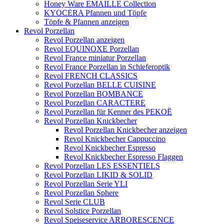
Honey Ware EMAILLE Collection
KYOCERA Pfannen und Töpfe
Töpfe & Pfannen anzeigen
Revol Porzellan
Revol Porzellan anzeigen
Revol EQUINOXE Porzellan
Revol France miniatur Porzellan
Revol France Porzellan in Schieferoptik
Revol FRENCH CLASSICS
Revol Porzellan BELLE CUISINE
Revol Porzellan BOMBANCE
Revol Porzellan CARACTERE
Revol Porzellan für Kenner des PEKOË
Revol Porzellan Knickbecher
Revol Porzellan Knickbecher anzeigen
Revol Knickbecher Cappuccino
Revol Knickbecher Espresso
Revol Knickbecher Espresso Flaggen
Revol Porzellan LES ESSENTIELS
Revol Porzellan LIKID & SOLID
Revol Porzellan Serie YLI
Revol Porzellan Sphere
Revol Serie CLUB
Revol Solstice Porzellan
Revol Speiseservice ARBORESCENCE