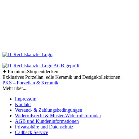
So erfahren Sie sofort, was es Neues in unserem Online-Shop gibt.
Bestellen Sie Ihre Design-Haushaltswaren ganz bequem bei uns online.
Viel Spaß beim Stöbern und Shoppen!
Ab einem Bestellwert von 70,- € liefern wir innerhalb
Deutschlands versandkostenfrei!
✦ Premium-Shop entdecken
Exklusives Porzellan, edle Keramik und Designkollektionen:
PKS – Porzellan & Keramik
Mehr über...
Impressum
Kontakt
Versand- & Zahlungsbedingungen
Widerrufsrecht & Muster-Widerrufsformular
AGB und Kundeninformationen
Privatsphäre und Datenschutz
Callback Service