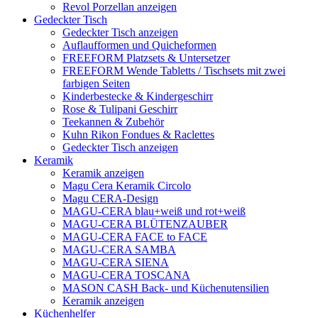
Revol Porzellan anzeigen
Gedeckter Tisch
Gedeckter Tisch anzeigen
Auflaufformen und Quicheformen
FREEFORM Platzsets & Untersetzer
FREEFORM Wende Tabletts / Tischsets mit zwei
farbigen Seiten
Kinderbestecke & Kindergeschirr
Rose & Tulipani Geschirr
Teekannen & Zubehör
Kuhn Rikon Fondues & Raclettes
Gedeckter Tisch anzeigen
Keramik
Keramik anzeigen
Magu Cera Keramik Circolo
Magu CERA-Design
MAGU-CERA blau+weiß und rot+weiß
MAGU-CERA BLÜTENZAUBER
MAGU-CERA FACE to FACE
MAGU-CERA SAMBA
MAGU-CERA SIENA
MAGU-CERA TOSCANA
MASON CASH Back- und Küchenutensilien
Keramik anzeigen
Küchenhelfer