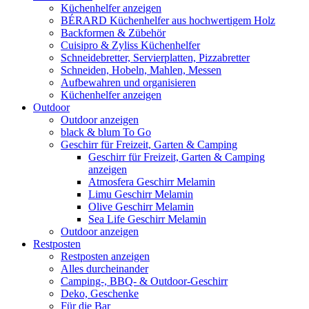
Küchenhelfer anzeigen
BÉRARD Küchenhelfer aus hochwertigem Holz
Backformen & Zübehör
Cuisipro & Zyliss Küchenhelfer
Schneidebretter, Servierplatten, Pizzabretter
Schneiden, Hobeln, Mahlen, Messen
Aufbewahren und organisieren
Küchenhelfer anzeigen
Outdoor
Outdoor anzeigen
black & blum To Go
Geschirr für Freizeit, Garten & Camping
Geschirr für Freizeit, Garten & Camping
anzeigen
Atmosfera Geschirr Melamin
Limu Geschirr Melamin
Olive Geschirr Melamin
Sea Life Geschirr Melamin
Outdoor anzeigen
Restposten
Restposten anzeigen
Alles durcheinander
Camping-, BBQ- & Outdoor-Geschirr
Deko, Geschenke
Für die Bar