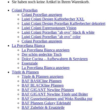
Sie haben noch keine Artikel in Ihrem Warenkorb.
Colani Porzellan
Colani Porzellan anzeigen
Luigi Colani Design Kaffeebecher XXL
Luigi Colani Design Porzellan Kaffeebecher dekoriert
Luigi Colani Espressotassen Vision
Luigi Colani Porzellan "ab ovo" black & white
Luigi Colani Porzellan "ab ovo" color
Colani Porzellan anzeigen
La Porcellana Bianca
La Porcellana Bianca anzeigen
Der schön gedeckte Tisch
Dolce Cucina – Aufbewahren & Servieren
Essenziale
La Porcellana Bianca anzeigen
Töpfe & Pfannen
Töpfe & Pfannen anzeigen
BAF BASICline Pfannen
BAF BLACKline Pfannen
BAF GIGANT Newline Pfannen
BAF GIGANT Newline Töpfe und Bräter
BAF Gusseisenfannen und Woks Rustika pur
BAF Pfannen Galaxy Edelstahl
BAF Zubehör & Ersatzteile