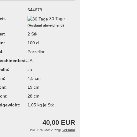
644679
eit:
30 Tage
(Ausland abweichend)
er:
2
Stk
en:
100 cl
l:
Porzellan
schinenfest:
JA
elle:
Ja
cm:
4,5 cm
 cm:
19 cm
 cm:
28 cm
dgewicht:
1.05
kg je Stk
40,00 EUR
inkl. 19% MwSt. zzgl.
Versand