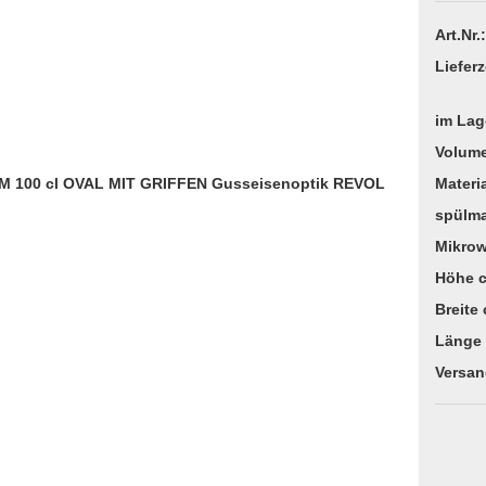
Art.Nr.:
Lieferz
im Lag
Volum
Materia
spülma
Mikrow
Höhe 
Breite
Länge
Versan