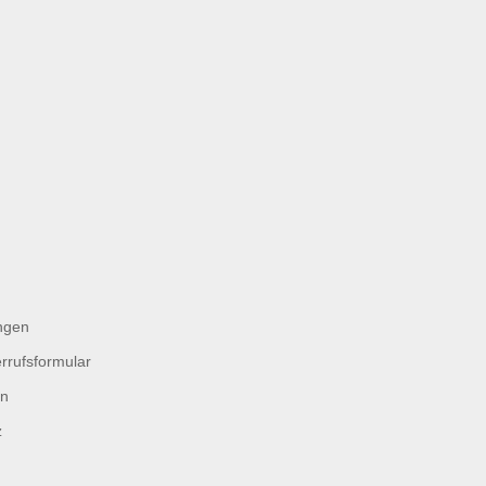
ngen
rrufsformular
en
z