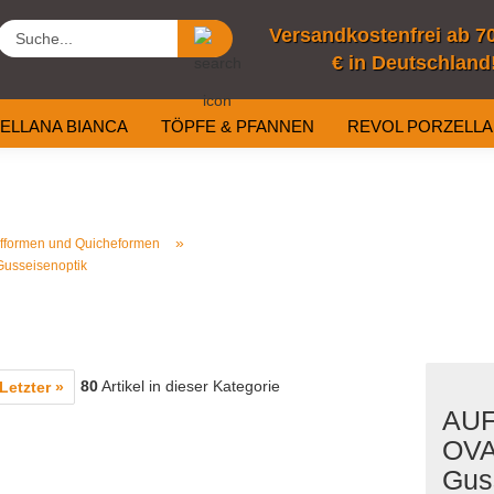
Suche...
Versandkostenfrei ab 7
€ in Deutschland
ELLANA BIANCA
TÖPFE & PFANNEN
REVOL PORZELL
OUTDOOR
RESTPOSTEN
»
ufformen und Quicheformen
usseisenoptik
80
Artikel in dieser Kategorie
Letzter »
AUF
OVA
Gus