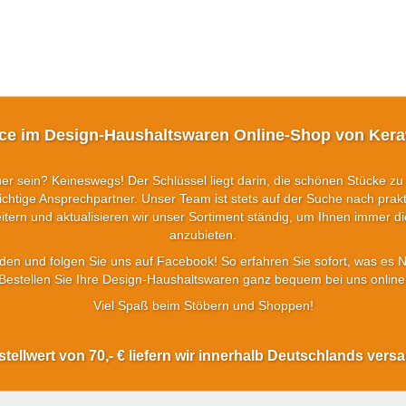
ice im Design-Haushaltswaren Online-Shop von Kera
 sein? Keineswegs! Der Schlüssel liegt darin, die schönen Stücke zu
chtige Ansprechpartner. Unser Team ist stets auf der Suche nach prak
tern und aktualisieren wir unser Sortiment ständig, um Ihnen immer 
anzubieten.
en und folgen Sie uns auf Facebook! So erfahren Sie sofort, was es 
Bestellen Sie Ihre Design-Haushaltswaren ganz bequem bei uns online
Viel Spaß beim Stöbern und Shoppen!
ellwert von 70,- € liefern wir innerhalb Deutschlands vers