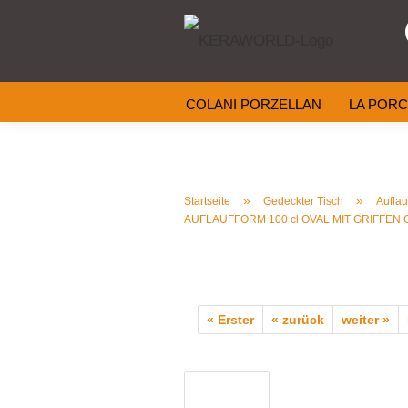
COLANI PORZELLAN
LA PORC
KERAMIK
KÜCHENHELFER
»
»
Startseite
Gedeckter Tisch
Aufla
AUFLAUFFORM 100 cl OVAL MIT GRIFFEN G
« Erster
« zurück
weiter »