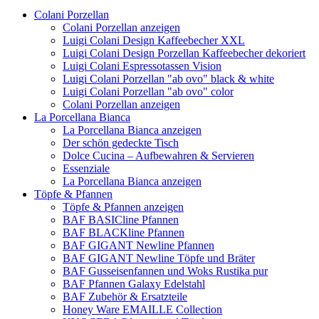
Colani Porzellan
Colani Porzellan anzeigen
Luigi Colani Design Kaffeebecher XXL
Luigi Colani Design Porzellan Kaffeebecher dekoriert
Luigi Colani Espressotassen Vision
Luigi Colani Porzellan "ab ovo" black & white
Luigi Colani Porzellan "ab ovo" color
Colani Porzellan anzeigen
La Porcellana Bianca
La Porcellana Bianca anzeigen
Der schön gedeckte Tisch
Dolce Cucina – Aufbewahren & Servieren
Essenziale
La Porcellana Bianca anzeigen
Töpfe & Pfannen
Töpfe & Pfannen anzeigen
BAF BASICline Pfannen
BAF BLACKline Pfannen
BAF GIGANT Newline Pfannen
BAF GIGANT Newline Töpfe und Bräter
BAF Gusseisenfannen und Woks Rustika pur
BAF Pfannen Galaxy Edelstahl
BAF Zubehör & Ersatzteile
Honey Ware EMAILLE Collection