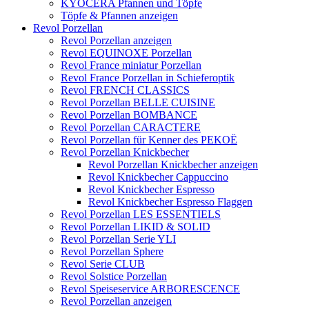
KYOCERA Pfannen und Töpfe
Töpfe & Pfannen anzeigen
Revol Porzellan
Revol Porzellan anzeigen
Revol EQUINOXE Porzellan
Revol France miniatur Porzellan
Revol France Porzellan in Schieferoptik
Revol FRENCH CLASSICS
Revol Porzellan BELLE CUISINE
Revol Porzellan BOMBANCE
Revol Porzellan CARACTERE
Revol Porzellan für Kenner des PEKOË
Revol Porzellan Knickbecher
Revol Porzellan Knickbecher anzeigen
Revol Knickbecher Cappuccino
Revol Knickbecher Espresso
Revol Knickbecher Espresso Flaggen
Revol Porzellan LES ESSENTIELS
Revol Porzellan LIKID & SOLID
Revol Porzellan Serie YLI
Revol Porzellan Sphere
Revol Serie CLUB
Revol Solstice Porzellan
Revol Speiseservice ARBORESCENCE
Revol Porzellan anzeigen