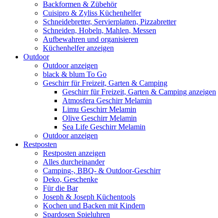
Backformen & Zübehör
Cuisipro & Zyliss Küchenhelfer
Schneidebretter, Servierplatten, Pizzabretter
Schneiden, Hobeln, Mahlen, Messen
Aufbewahren und organisieren
Küchenhelfer anzeigen
Outdoor
Outdoor anzeigen
black & blum To Go
Geschirr für Freizeit, Garten & Camping
Geschirr für Freizeit, Garten & Camping anzeigen
Atmosfera Geschirr Melamin
Limu Geschirr Melamin
Olive Geschirr Melamin
Sea Life Geschirr Melamin
Outdoor anzeigen
Restposten
Restposten anzeigen
Alles durcheinander
Camping-, BBQ- & Outdoor-Geschirr
Deko, Geschenke
Für die Bar
Joseph & Joseph Küchentools
Kochen und Backen mit Kindern
Spardosen Spieluhren