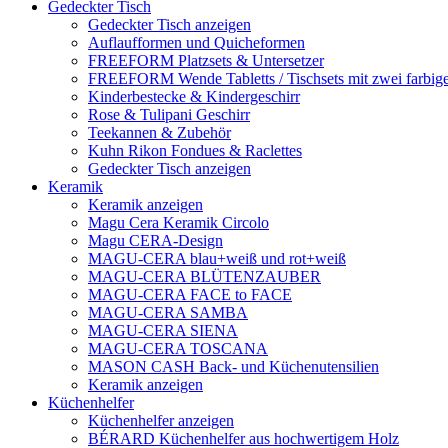
Gedeckter Tisch
Gedeckter Tisch anzeigen
Auflaufformen und Quicheformen
FREEFORM Platzsets & Untersetzer
FREEFORM Wende Tabletts / Tischsets mit zwei farbige
Kinderbestecke & Kindergeschirr
Rose & Tulipani Geschirr
Teekannen & Zubehör
Kuhn Rikon Fondues & Raclettes
Gedeckter Tisch anzeigen
Keramik
Keramik anzeigen
Magu Cera Keramik Circolo
Magu CERA-Design
MAGU-CERA blau+weiß und rot+weiß
MAGU-CERA BLÜTENZAUBER
MAGU-CERA FACE to FACE
MAGU-CERA SAMBA
MAGU-CERA SIENA
MAGU-CERA TOSCANA
MASON CASH Back- und Küchenutensilien
Keramik anzeigen
Küchenhelfer
Küchenhelfer anzeigen
BÉRARD Küchenhelfer aus hochwertigem Holz