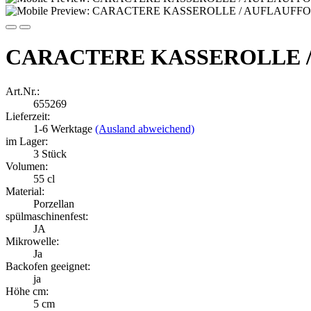
CARACTERE KASSEROLLE / 
Art.Nr.:
655269
Lieferzeit:
1-6 Werktage
(Ausland abweichend)
im Lager:
3
Stück
Volumen:
55 cl
Material:
Porzellan
spülmaschinenfest:
JA
Mikrowelle:
Ja
Backofen geeignet:
ja
Höhe cm:
5 cm