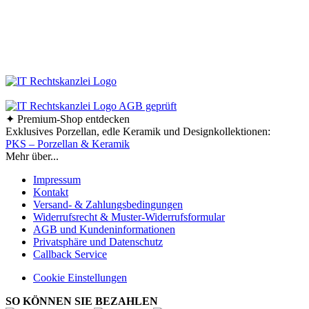
Viel Spaß beim Stöbern und Shoppen!
Ab einem Bestellwert von 70,- € liefern wir innerhalb
Deutschlands versandkostenfrei!
✦ Premium-Shop entdecken
Exklusives Porzellan, edle Keramik und Designkollektionen:
PKS – Porzellan & Keramik
Mehr über...
Impressum
Kontakt
Versand- & Zahlungsbedingungen
Widerrufsrecht & Muster-Widerrufsformular
AGB und Kundeninformationen
Privatsphäre und Datenschutz
Callback Service
Cookie Einstellungen
SO KÖNNEN SIE BEZAHLEN