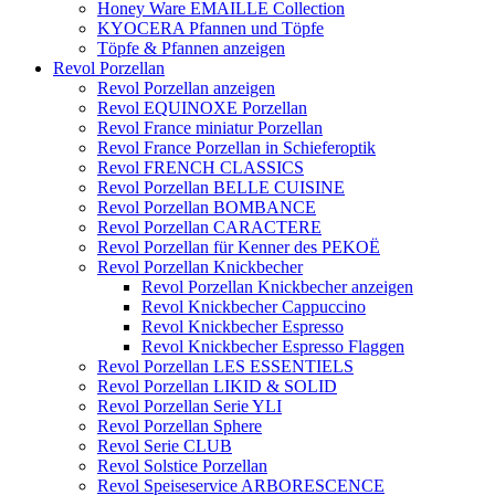
Honey Ware EMAILLE Collection
KYOCERA Pfannen und Töpfe
Töpfe & Pfannen anzeigen
Revol Porzellan
Revol Porzellan anzeigen
Revol EQUINOXE Porzellan
Revol France miniatur Porzellan
Revol France Porzellan in Schieferoptik
Revol FRENCH CLASSICS
Revol Porzellan BELLE CUISINE
Revol Porzellan BOMBANCE
Revol Porzellan CARACTERE
Revol Porzellan für Kenner des PEKOË
Revol Porzellan Knickbecher
Revol Porzellan Knickbecher anzeigen
Revol Knickbecher Cappuccino
Revol Knickbecher Espresso
Revol Knickbecher Espresso Flaggen
Revol Porzellan LES ESSENTIELS
Revol Porzellan LIKID & SOLID
Revol Porzellan Serie YLI
Revol Porzellan Sphere
Revol Serie CLUB
Revol Solstice Porzellan
Revol Speiseservice ARBORESCENCE