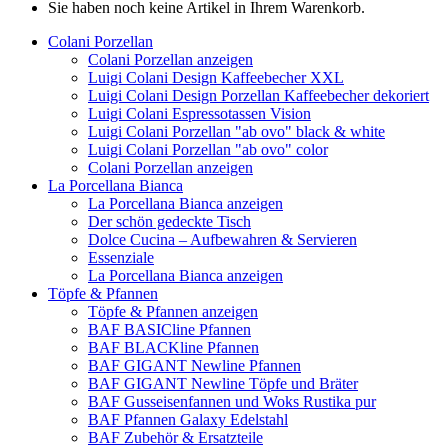
Sie haben noch keine Artikel in Ihrem Warenkorb.
Colani Porzellan
Colani Porzellan anzeigen
Luigi Colani Design Kaffeebecher XXL
Luigi Colani Design Porzellan Kaffeebecher dekoriert
Luigi Colani Espressotassen Vision
Luigi Colani Porzellan "ab ovo" black & white
Luigi Colani Porzellan "ab ovo" color
Colani Porzellan anzeigen
La Porcellana Bianca
La Porcellana Bianca anzeigen
Der schön gedeckte Tisch
Dolce Cucina – Aufbewahren & Servieren
Essenziale
La Porcellana Bianca anzeigen
Töpfe & Pfannen
Töpfe & Pfannen anzeigen
BAF BASICline Pfannen
BAF BLACKline Pfannen
BAF GIGANT Newline Pfannen
BAF GIGANT Newline Töpfe und Bräter
BAF Gusseisenfannen und Woks Rustika pur
BAF Pfannen Galaxy Edelstahl
BAF Zubehör & Ersatzteile