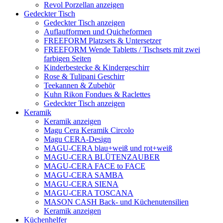
Revol Porzellan anzeigen
Gedeckter Tisch
Gedeckter Tisch anzeigen
Auflaufformen und Quicheformen
FREEFORM Platzsets & Untersetzer
FREEFORM Wende Tabletts / Tischsets mit zwei
farbigen Seiten
Kinderbestecke & Kindergeschirr
Rose & Tulipani Geschirr
Teekannen & Zubehör
Kuhn Rikon Fondues & Raclettes
Gedeckter Tisch anzeigen
Keramik
Keramik anzeigen
Magu Cera Keramik Circolo
Magu CERA-Design
MAGU-CERA blau+weiß und rot+weiß
MAGU-CERA BLÜTENZAUBER
MAGU-CERA FACE to FACE
MAGU-CERA SAMBA
MAGU-CERA SIENA
MAGU-CERA TOSCANA
MASON CASH Back- und Küchenutensilien
Keramik anzeigen
Küchenhelfer