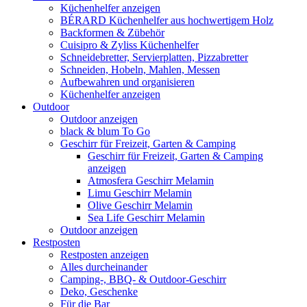
Küchenhelfer anzeigen
BÉRARD Küchenhelfer aus hochwertigem Holz
Backformen & Zübehör
Cuisipro & Zyliss Küchenhelfer
Schneidebretter, Servierplatten, Pizzabretter
Schneiden, Hobeln, Mahlen, Messen
Aufbewahren und organisieren
Küchenhelfer anzeigen
Outdoor
Outdoor anzeigen
black & blum To Go
Geschirr für Freizeit, Garten & Camping
Geschirr für Freizeit, Garten & Camping
anzeigen
Atmosfera Geschirr Melamin
Limu Geschirr Melamin
Olive Geschirr Melamin
Sea Life Geschirr Melamin
Outdoor anzeigen
Restposten
Restposten anzeigen
Alles durcheinander
Camping-, BBQ- & Outdoor-Geschirr
Deko, Geschenke
Für die Bar