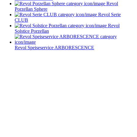
Revol
Porzellan Sphere
Revol Serie
CLUB
Revol
Solstice Porzellan
Revol Speiseservice ARBORESCENCE
Service im Design-Haushaltswaren Online-Shop von
Keraworld
Müssen Design-Haushaltswaren teuer sein? Keineswegs! Der Schlüssel liegt
darin, die schönen Stücke zu entdecken – und dafür sind wir vom
keraworld.de Online-Shop genau der richtige Ansprechpartner. Unser Team
ist stets auf der Suche nach praktischen und stilvollen Wohnaccessoires und
Haushaltswaren. Dabei erweitern und aktualisieren wir unser Sortiment
ständig, um Ihnen immer die besten Design-Haushaltswaren anzubieten.
Bleiben Sie immer auf dem Laufenden und folgen Sie uns auf Facebook!
So erfahren Sie sofort, was es Neues in unserem Online-Shop gibt.
Bestellen Sie Ihre Design-Haushaltswaren ganz bequem bei uns online.