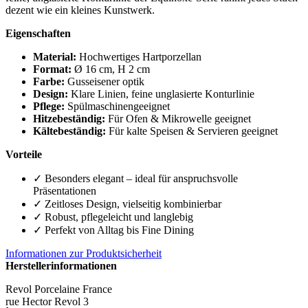
dezent wie ein kleines Kunstwerk.
Eigenschaften
Material:
Hochwertiges Hartporzellan
Format:
Ø 16 cm, H 2 cm
Farbe:
Gusseisener optik
Design:
Klare Linien, feine unglasierte Konturlinie
Pflege:
Spülmaschinengeeignet
Hitzebeständig:
Für Ofen & Mikrowelle geeignet
Kältebeständig:
Für kalte Speisen & Servieren geeignet
Vorteile
✓ Besonders elegant – ideal für anspruchsvolle
Präsentationen
✓ Zeitloses Design, vielseitig kombinierbar
✓ Robust, pflegeleicht und langlebig
✓ Perfekt von Alltag bis Fine Dining
Informationen zur Produktsicherheit
Herstellerinformationen
Revol Porcelaine France
rue Hector Revol 3