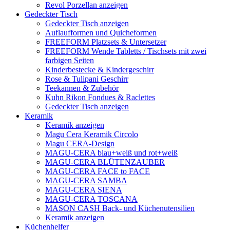
Revol Porzellan anzeigen
Gedeckter Tisch
Gedeckter Tisch anzeigen
Auflaufformen und Quicheformen
FREEFORM Platzsets & Untersetzer
FREEFORM Wende Tabletts / Tischsets mit zwei
farbigen Seiten
Kinderbestecke & Kindergeschirr
Rose & Tulipani Geschirr
Teekannen & Zubehör
Kuhn Rikon Fondues & Raclettes
Gedeckter Tisch anzeigen
Keramik
Keramik anzeigen
Magu Cera Keramik Circolo
Magu CERA-Design
MAGU-CERA blau+weiß und rot+weiß
MAGU-CERA BLÜTENZAUBER
MAGU-CERA FACE to FACE
MAGU-CERA SAMBA
MAGU-CERA SIENA
MAGU-CERA TOSCANA
MASON CASH Back- und Küchenutensilien
Keramik anzeigen
Küchenhelfer