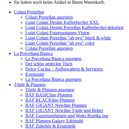
Sie haben noch keine Artikel in Ihrem Warenkorb.
Colani Porzellan
Colani Porzellan anzeigen
Luigi Colani Design Kaffeebecher XXL
Luigi Colani Design Porzellan Kaffeebecher dekoriert
Luigi Colani Espressotassen Vision
Luigi Colani Porzellan "ab ovo" black & white
Luigi Colani Porzellan "ab ovo" color
Colani Porzellan anzeigen
La Porcellana Bianca
La Porcellana Bianca anzeigen
Der schön gedeckte Tisch
Dolce Cucina – Aufbewahren & Servieren
Essenziale
La Porcellana Bianca anzeigen
Töpfe & Pfannen
Töpfe & Pfannen anzeigen
BAF BASICline Pfannen
BAF BLACKline Pfannen
BAF GIGANT Newline Pfannen
BAF GIGANT Newline Töpfe und Bräter
BAF Gusseisenfannen und Woks Rustika pur
BAF Pfannen Galaxy Edelstahl
BAF Zubehör & Ersatzteile