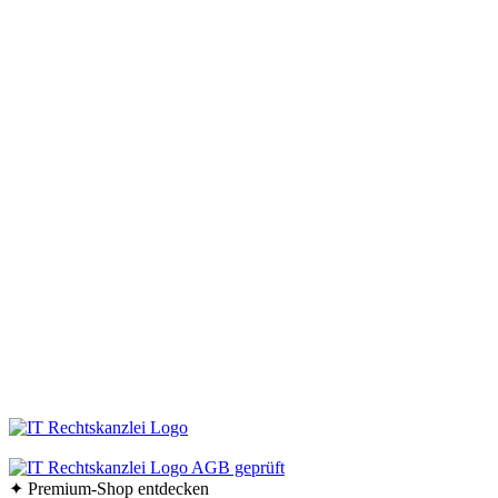
Service im Design-Haushaltswaren Online-Shop von
Keraworld
Müssen Design-Haushaltswaren teuer sein? Keineswegs! Der Schlüssel liegt
darin, die schönen Stücke zu entdecken – und dafür sind wir vom
keraworld.de Online-Shop genau der richtige Ansprechpartner. Unser Team
ist stets auf der Suche nach praktischen und stilvollen Wohnaccessoires und
Haushaltswaren. Dabei erweitern und aktualisieren wir unser Sortiment
ständig, um Ihnen immer die besten Design-Haushaltswaren anzubieten.
Bleiben Sie immer auf dem Laufenden und folgen Sie uns auf Facebook!
So erfahren Sie sofort, was es Neues in unserem Online-Shop gibt.
Bestellen Sie Ihre Design-Haushaltswaren ganz bequem bei uns online.
Viel Spaß beim Stöbern und Shoppen!
Ab einem Bestellwert von 70,- € liefern wir innerhalb
Deutschlands versandkostenfrei!
✦ Premium-Shop entdecken