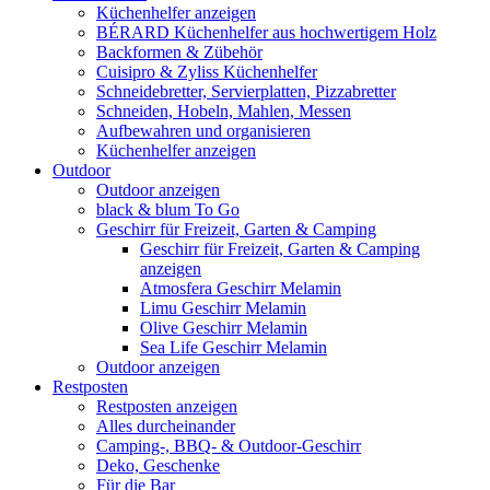
Küchenhelfer anzeigen
BÉRARD Küchenhelfer aus hochwertigem Holz
Backformen & Zübehör
Cuisipro & Zyliss Küchenhelfer
Schneidebretter, Servierplatten, Pizzabretter
Schneiden, Hobeln, Mahlen, Messen
Aufbewahren und organisieren
Küchenhelfer anzeigen
Outdoor
Outdoor anzeigen
black & blum To Go
Geschirr für Freizeit, Garten & Camping
Geschirr für Freizeit, Garten & Camping
anzeigen
Atmosfera Geschirr Melamin
Limu Geschirr Melamin
Olive Geschirr Melamin
Sea Life Geschirr Melamin
Outdoor anzeigen
Restposten
Restposten anzeigen
Alles durcheinander
Camping-, BBQ- & Outdoor-Geschirr
Deko, Geschenke
Für die Bar