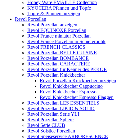
Honey Ware EMAILLE Collection
KYOCERA Pfannen und Töpfe
Töpfe & Pfannen anzeigen
Revol Porzellan
Revol Porzellan anzeigen
Revol EQUINOXE Porzellan
Revol France miniatur Porzellan
Revol France Porzellan in Schieferoptik
Revol FRENCH CLASSICS
Revol Porzellan BELLE CUISINE
Revol Porzellan BOMBANCE
Revol Porzellan CARACTERE
Revol Porzellan für Kenner des PEKOË
Revol Porzellan Knickbecher
Revol Porzellan Knickbecher anzeigen
Revol Knickbecher Cappuccino
Revol Knickbecher Espresso
Revol Knickbecher Espresso Flaggen
Revol Porzellan LES ESSENTIELS
Revol Porzellan LIKID & SOLID
Revol Porzellan Serie YLI
Revol Porzellan Sphere
Revol Serie CLUB
Revol Solstice Porzellan
Revol Speiseservice ARBORESCENCE