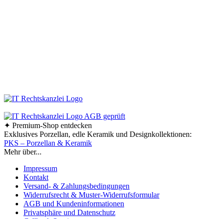
Bleiben Sie immer auf dem Laufenden und folgen Sie uns auf Facebook!
So erfahren Sie sofort, was es Neues in unserem Online-Shop gibt.
Bestellen Sie Ihre Design-Haushaltswaren ganz bequem bei uns online.
Viel Spaß beim Stöbern und Shoppen!
Ab einem Bestellwert von 70,- € liefern wir innerhalb
Deutschlands versandkostenfrei!
✦ Premium-Shop entdecken
Exklusives Porzellan, edle Keramik und Designkollektionen:
PKS – Porzellan & Keramik
Mehr über...
Impressum
Kontakt
Versand- & Zahlungsbedingungen
Widerrufsrecht & Muster-Widerrufsformular
AGB und Kundeninformationen
Privatsphäre und Datenschutz