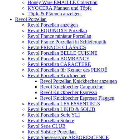
Honey Ware EMAILLE Collection
KYOCERA Pfannen und Töpfe
Töpfe & Pfannen anzeigen
Revol Porzellan
Revol Porzellan anzeigen
Revol EQUINOXE Porzellan
Revol France miniatur Porzellan
Revol France Porzellan in Schieferoptik
Revol FRENCH CLASSICS
Revol Porzellan BELLE CUISINE
Revol Porzellan BOMBANCE
Revol Porzellan CARACTERE
Revol Porzellan für Kenner des PEKOË
Revol Porzellan Knickbecher
Revol Porzellan Knickbecher anzeigen
Revol Knickbecher Cappuccino
Revol Knickbecher Espresso
Revol Knickbecher Espresso Flaggen
Revol Porzellan LES ESSENTIELS
Revol Porzellan LIKID & SOLID
Revol Porzellan Serie YLI
Revol Porzellan Sphere
Revol Serie CLUB
Revol Solstice Porzellan
Revol Speiseservice ARBORESCENCE