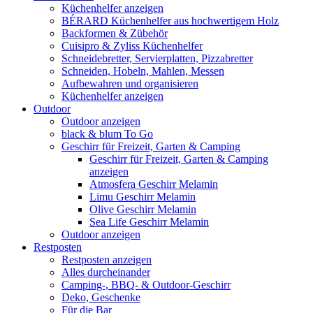
Küchenhelfer anzeigen
BÉRARD Küchenhelfer aus hochwertigem Holz
Backformen & Zübehör
Cuisipro & Zyliss Küchenhelfer
Schneidebretter, Servierplatten, Pizzabretter
Schneiden, Hobeln, Mahlen, Messen
Aufbewahren und organisieren
Küchenhelfer anzeigen
Outdoor
Outdoor anzeigen
black & blum To Go
Geschirr für Freizeit, Garten & Camping
Geschirr für Freizeit, Garten & Camping
anzeigen
Atmosfera Geschirr Melamin
Limu Geschirr Melamin
Olive Geschirr Melamin
Sea Life Geschirr Melamin
Outdoor anzeigen
Restposten
Restposten anzeigen
Alles durcheinander
Camping-, BBQ- & Outdoor-Geschirr
Deko, Geschenke
Für die Bar