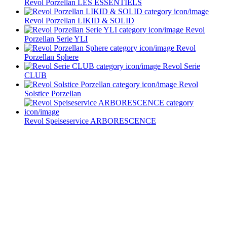
Revol Porzellan LES ESSENTIELS
Revol Porzellan LIKID & SOLID
Revol
Porzellan Serie YLI
Revol
Porzellan Sphere
Revol Serie
CLUB
Revol
Solstice Porzellan
Revol Speiseservice ARBORESCENCE
Service im Design-Haushaltswaren Online-Shop von
Keraworld
Müssen Design-Haushaltswaren teuer sein? Keineswegs! Der Schlüssel liegt
darin, die schönen Stücke zu entdecken – und dafür sind wir vom
keraworld.de Online-Shop genau der richtige Ansprechpartner. Unser Team
ist stets auf der Suche nach praktischen und stilvollen Wohnaccessoires und
Haushaltswaren. Dabei erweitern und aktualisieren wir unser Sortiment
ständig, um Ihnen immer die besten Design-Haushaltswaren anzubieten.