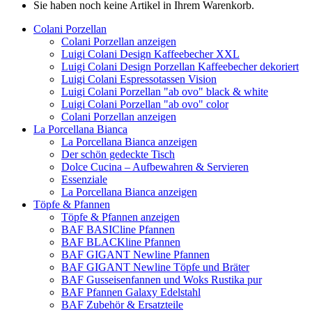
Sie haben noch keine Artikel in Ihrem Warenkorb.
Colani Porzellan
Colani Porzellan anzeigen
Luigi Colani Design Kaffeebecher XXL
Luigi Colani Design Porzellan Kaffeebecher dekoriert
Luigi Colani Espressotassen Vision
Luigi Colani Porzellan "ab ovo" black & white
Luigi Colani Porzellan "ab ovo" color
Colani Porzellan anzeigen
La Porcellana Bianca
La Porcellana Bianca anzeigen
Der schön gedeckte Tisch
Dolce Cucina – Aufbewahren & Servieren
Essenziale
La Porcellana Bianca anzeigen
Töpfe & Pfannen
Töpfe & Pfannen anzeigen
BAF BASICline Pfannen
BAF BLACKline Pfannen
BAF GIGANT Newline Pfannen
BAF GIGANT Newline Töpfe und Bräter
BAF Gusseisenfannen und Woks Rustika pur
BAF Pfannen Galaxy Edelstahl
BAF Zubehör & Ersatzteile