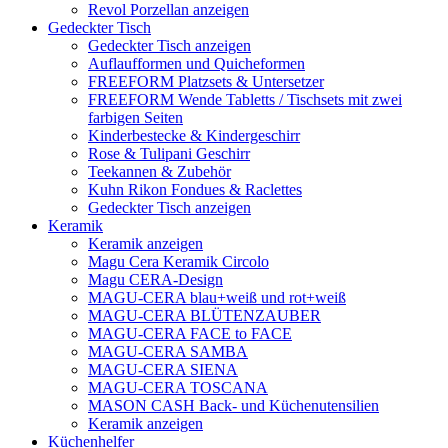
Revol Porzellan anzeigen
Gedeckter Tisch
Gedeckter Tisch anzeigen
Auflaufformen und Quicheformen
FREEFORM Platzsets & Untersetzer
FREEFORM Wende Tabletts / Tischsets mit zwei
farbigen Seiten
Kinderbestecke & Kindergeschirr
Rose & Tulipani Geschirr
Teekannen & Zubehör
Kuhn Rikon Fondues & Raclettes
Gedeckter Tisch anzeigen
Keramik
Keramik anzeigen
Magu Cera Keramik Circolo
Magu CERA-Design
MAGU-CERA blau+weiß und rot+weiß
MAGU-CERA BLÜTENZAUBER
MAGU-CERA FACE to FACE
MAGU-CERA SAMBA
MAGU-CERA SIENA
MAGU-CERA TOSCANA
MASON CASH Back- und Küchenutensilien
Keramik anzeigen
Küchenhelfer