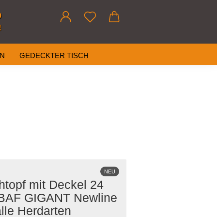
0
!
AN
GEDECKTER TISCH
NEU
htopf mit Deckel 24
BAF GIGANT Newline
alle Herdarten