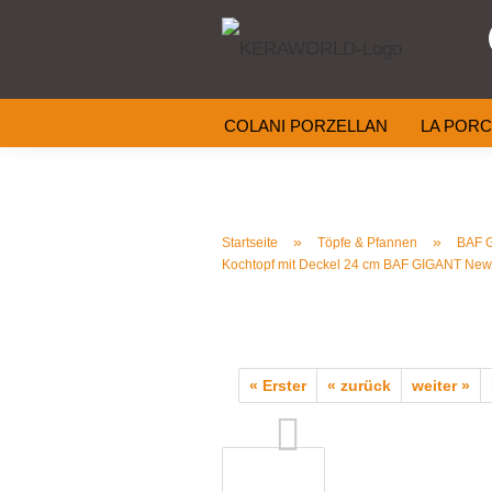
COLANI PORZELLAN
LA PORC
KERAMIK
KÜCHENHELFER
»
»
Startseite
Töpfe & Pfannen
BAF G
Kochtopf mit Deckel 24 cm BAF GIGANT Newli
« Erster
« zurück
weiter »