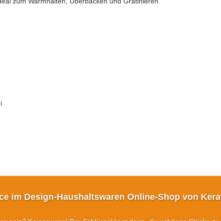
 ideal zum Warmhalten, Überbacken und Gratinieren
i
ice im Design-Haushaltswaren Online-Shop von Kera