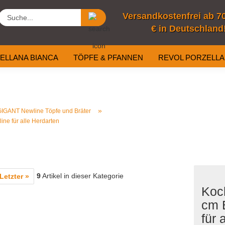
Suche...
Versandkostenfrei ab 7
€ in Deutschland
ELLANA BIANCA
TÖPFE & PFANNEN
REVOL PORZELL
OUTDOOR
RESTPOSTEN
»
IGANT Newline Töpfe und Bräter
ne für alle Herdarten
9
Artikel in dieser Kategorie
Letzter »
Koc
cm 
für 