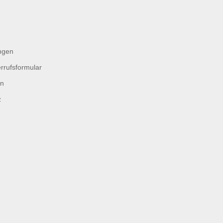
ngen
rrufsformular
en
z