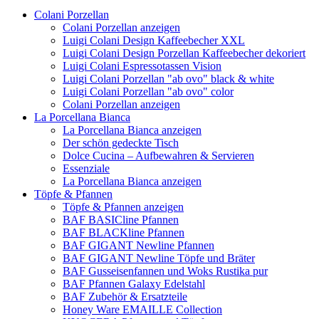
Colani Porzellan
Colani Porzellan anzeigen
Luigi Colani Design Kaffeebecher XXL
Luigi Colani Design Porzellan Kaffeebecher dekoriert
Luigi Colani Espressotassen Vision
Luigi Colani Porzellan "ab ovo" black & white
Luigi Colani Porzellan "ab ovo" color
Colani Porzellan anzeigen
La Porcellana Bianca
La Porcellana Bianca anzeigen
Der schön gedeckte Tisch
Dolce Cucina – Aufbewahren & Servieren
Essenziale
La Porcellana Bianca anzeigen
Töpfe & Pfannen
Töpfe & Pfannen anzeigen
BAF BASICline Pfannen
BAF BLACKline Pfannen
BAF GIGANT Newline Pfannen
BAF GIGANT Newline Töpfe und Bräter
BAF Gusseisenfannen und Woks Rustika pur
BAF Pfannen Galaxy Edelstahl
BAF Zubehör & Ersatzteile
Honey Ware EMAILLE Collection