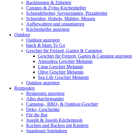
Backformen & Zübehör
Cuisipro & Zyliss Küchenhelfer
Schneidebretter, Servierplatten, Pizzabretter
Schneiden, Hobeln, Mahlen, Messen
Aufbewahren und organisieren
Küchenhelfer anzeigen
Outdoor
Outdoor anzeigen
black & blum To Go
Geschirr für Freizeit, Garten & Camping
Geschirr für Freizeit, Garten & Camping anzeigen
Atmosfera Geschirr Melamin
Limu Geschirr Melamin
Olive Geschirr Melamin
Sea Life Geschirr Melamin
Outdoor anzeigen
Restposten
Restposten anzeigen
Alles durcheinander
Camping-, BBQ- & Outdoor-Geschirr
Deko, Geschenke
Für die Bar
Joseph & Joseph Küchentools
Kochen und Backen mit Kindern
Spardosen Spieluhren