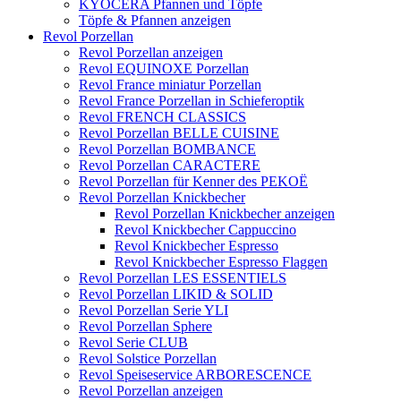
KYOCERA Pfannen und Töpfe
Töpfe & Pfannen anzeigen
Revol Porzellan
Revol Porzellan anzeigen
Revol EQUINOXE Porzellan
Revol France miniatur Porzellan
Revol France Porzellan in Schieferoptik
Revol FRENCH CLASSICS
Revol Porzellan BELLE CUISINE
Revol Porzellan BOMBANCE
Revol Porzellan CARACTERE
Revol Porzellan für Kenner des PEKOË
Revol Porzellan Knickbecher
Revol Porzellan Knickbecher anzeigen
Revol Knickbecher Cappuccino
Revol Knickbecher Espresso
Revol Knickbecher Espresso Flaggen
Revol Porzellan LES ESSENTIELS
Revol Porzellan LIKID & SOLID
Revol Porzellan Serie YLI
Revol Porzellan Sphere
Revol Serie CLUB
Revol Solstice Porzellan
Revol Speiseservice ARBORESCENCE
Revol Porzellan anzeigen