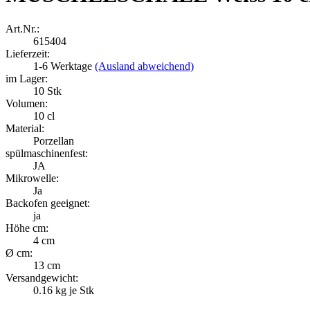
Art.Nr.:
615404
Lieferzeit:
1-6 Werktage
(Ausland abweichend)
im Lager:
10
Stk
Volumen:
10 cl
Material:
Porzellan
spülmaschinenfest:
JA
Mikrowelle:
Ja
Backofen geeignet:
ja
Höhe cm:
4 cm
Ø cm:
13 cm
Versandgewicht:
0.16
kg je Stk