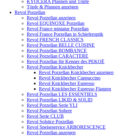
KYOCERA Pfannen und Töpfe
Töpfe & Pfannen anzeigen
Revol Porzellan
Revol Porzellan anzeigen
Revol EQUINOXE Porzellan
Revol France miniatur Porzellan
Revol France Porzellan in Schieferoptik
Revol FRENCH CLASSICS
Revol Porzellan BELLE CUISINE
Revol Porzellan BOMBANCE
Revol Porzellan CARACTERE
Revol Porzellan für Kenner des PEKOË
Revol Porzellan Knickbecher
Revol Porzellan Knickbecher anzeigen
Revol Knickbecher Cappuccino
Revol Knickbecher Espresso
Revol Knickbecher Espresso Flaggen
Revol Porzellan LES ESSENTIELS
Revol Porzellan LIKID & SOLID
Revol Porzellan Serie YLI
Revol Porzellan Sphere
Revol Serie CLUB
Revol Solstice Porzellan
Revol Speiseservice ARBORESCENCE
Revol Porzellan anzeigen