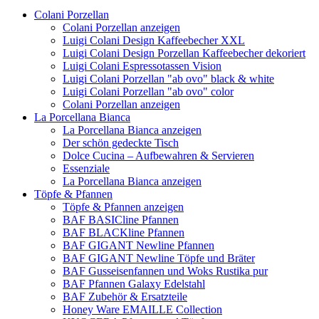
Colani Porzellan
Colani Porzellan anzeigen
Luigi Colani Design Kaffeebecher XXL
Luigi Colani Design Porzellan Kaffeebecher dekoriert
Luigi Colani Espressotassen Vision
Luigi Colani Porzellan "ab ovo" black & white
Luigi Colani Porzellan "ab ovo" color
Colani Porzellan anzeigen
La Porcellana Bianca
La Porcellana Bianca anzeigen
Der schön gedeckte Tisch
Dolce Cucina – Aufbewahren & Servieren
Essenziale
La Porcellana Bianca anzeigen
Töpfe & Pfannen
Töpfe & Pfannen anzeigen
BAF BASICline Pfannen
BAF BLACKline Pfannen
BAF GIGANT Newline Pfannen
BAF GIGANT Newline Töpfe und Bräter
BAF Gusseisenfannen und Woks Rustika pur
BAF Pfannen Galaxy Edelstahl
BAF Zubehör & Ersatzteile
Honey Ware EMAILLE Collection