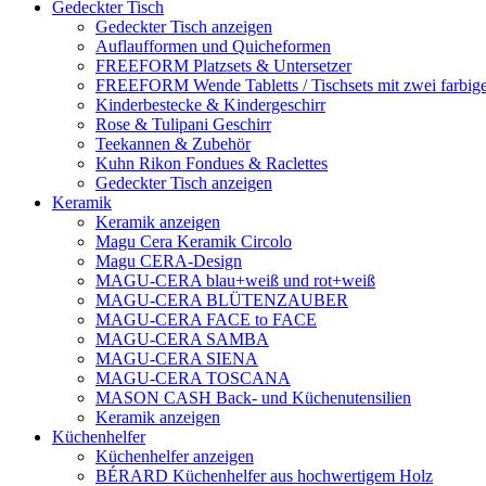
Gedeckter Tisch
Gedeckter Tisch anzeigen
Auflaufformen und Quicheformen
FREEFORM Platzsets & Untersetzer
FREEFORM Wende Tabletts / Tischsets mit zwei farbige
Kinderbestecke & Kindergeschirr
Rose & Tulipani Geschirr
Teekannen & Zubehör
Kuhn Rikon Fondues & Raclettes
Gedeckter Tisch anzeigen
Keramik
Keramik anzeigen
Magu Cera Keramik Circolo
Magu CERA-Design
MAGU-CERA blau+weiß und rot+weiß
MAGU-CERA BLÜTENZAUBER
MAGU-CERA FACE to FACE
MAGU-CERA SAMBA
MAGU-CERA SIENA
MAGU-CERA TOSCANA
MASON CASH Back- und Küchenutensilien
Keramik anzeigen
Küchenhelfer
Küchenhelfer anzeigen
BÉRARD Küchenhelfer aus hochwertigem Holz