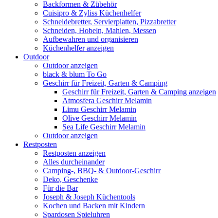
Backformen & Zübehör
Cuisipro & Zyliss Küchenhelfer
Schneidebretter, Servierplatten, Pizzabretter
Schneiden, Hobeln, Mahlen, Messen
Aufbewahren und organisieren
Küchenhelfer anzeigen
Outdoor
Outdoor anzeigen
black & blum To Go
Geschirr für Freizeit, Garten & Camping
Geschirr für Freizeit, Garten & Camping anzeigen
Atmosfera Geschirr Melamin
Limu Geschirr Melamin
Olive Geschirr Melamin
Sea Life Geschirr Melamin
Outdoor anzeigen
Restposten
Restposten anzeigen
Alles durcheinander
Camping-, BBQ- & Outdoor-Geschirr
Deko, Geschenke
Für die Bar
Joseph & Joseph Küchentools
Kochen und Backen mit Kindern
Spardosen Spieluhren