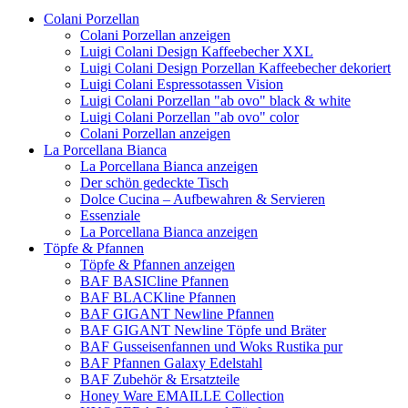
Colani Porzellan
Colani Porzellan anzeigen
Luigi Colani Design Kaffeebecher XXL
Luigi Colani Design Porzellan Kaffeebecher dekoriert
Luigi Colani Espressotassen Vision
Luigi Colani Porzellan "ab ovo" black & white
Luigi Colani Porzellan "ab ovo" color
Colani Porzellan anzeigen
La Porcellana Bianca
La Porcellana Bianca anzeigen
Der schön gedeckte Tisch
Dolce Cucina – Aufbewahren & Servieren
Essenziale
La Porcellana Bianca anzeigen
Töpfe & Pfannen
Töpfe & Pfannen anzeigen
BAF BASICline Pfannen
BAF BLACKline Pfannen
BAF GIGANT Newline Pfannen
BAF GIGANT Newline Töpfe und Bräter
BAF Gusseisenfannen und Woks Rustika pur
BAF Pfannen Galaxy Edelstahl
BAF Zubehör & Ersatzteile
Honey Ware EMAILLE Collection