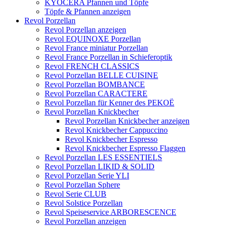
KYOCERA Pfannen und Töpfe
Töpfe & Pfannen anzeigen
Revol Porzellan
Revol Porzellan anzeigen
Revol EQUINOXE Porzellan
Revol France miniatur Porzellan
Revol France Porzellan in Schieferoptik
Revol FRENCH CLASSICS
Revol Porzellan BELLE CUISINE
Revol Porzellan BOMBANCE
Revol Porzellan CARACTERE
Revol Porzellan für Kenner des PEKOË
Revol Porzellan Knickbecher
Revol Porzellan Knickbecher anzeigen
Revol Knickbecher Cappuccino
Revol Knickbecher Espresso
Revol Knickbecher Espresso Flaggen
Revol Porzellan LES ESSENTIELS
Revol Porzellan LIKID & SOLID
Revol Porzellan Serie YLI
Revol Porzellan Sphere
Revol Serie CLUB
Revol Solstice Porzellan
Revol Speiseservice ARBORESCENCE
Revol Porzellan anzeigen