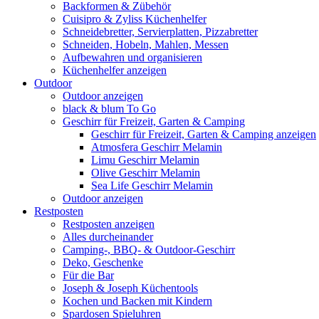
Backformen & Zübehör
Cuisipro & Zyliss Küchenhelfer
Schneidebretter, Servierplatten, Pizzabretter
Schneiden, Hobeln, Mahlen, Messen
Aufbewahren und organisieren
Küchenhelfer anzeigen
Outdoor
Outdoor anzeigen
black & blum To Go
Geschirr für Freizeit, Garten & Camping
Geschirr für Freizeit, Garten & Camping anzeigen
Atmosfera Geschirr Melamin
Limu Geschirr Melamin
Olive Geschirr Melamin
Sea Life Geschirr Melamin
Outdoor anzeigen
Restposten
Restposten anzeigen
Alles durcheinander
Camping-, BBQ- & Outdoor-Geschirr
Deko, Geschenke
Für die Bar
Joseph & Joseph Küchentools
Kochen und Backen mit Kindern
Spardosen Spieluhren