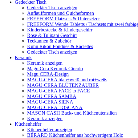
Gedeckter Tisch
Gedeckter Tisch anzeigen
Auflaufformen und Quicheformen
FREEFORM Platzsets & Untersetzer
FREEFORM Wende Tabletts / Tischsets mit zwei farbige
Kinderbestecke & Kindergeschirr
Rose & Tulipani Geschirr
Teekannen & Zubehör
Kuhn Rikon Fondues & Raclettes
Gedeckter Tisch anzeigen
Keramik
Keramik anzeigen
Magu Cera Keramik Circolo
Magu CERA-Design
MAGU-CERA blau+weiß und rot+weiß
MAGU-CERA BLÜTENZAUBER
MAGU-CERA FACE to FACE
MAGU-CERA SAMBA
MAGU-CERA SIENA
MAGU-CERA TOSCANA
MASON CASH Back- und Küchenutensilien
Keramik anzeigen
Küchenhelfer
Küchenhelfer anzeigen
BÉRARD Küchenhelfer aus hochwertigem Holz