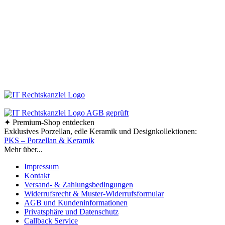
Bleiben Sie immer auf dem Laufenden und folgen Sie uns auf Facebook!
So erfahren Sie sofort, was es Neues in unserem Online-Shop gibt.
Bestellen Sie Ihre Design-Haushaltswaren ganz bequem bei uns online.
Viel Spaß beim Stöbern und Shoppen!
Ab einem Bestellwert von 70,- € liefern wir innerhalb
Deutschlands versandkostenfrei!
✦ Premium-Shop entdecken
Exklusives Porzellan, edle Keramik und Designkollektionen:
PKS – Porzellan & Keramik
Mehr über...
Impressum
Kontakt
Versand- & Zahlungsbedingungen
Widerrufsrecht & Muster-Widerrufsformular
AGB und Kundeninformationen
Privatsphäre und Datenschutz
Callback Service