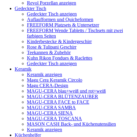
Revol Porzellan anzeigen
Gedeckter Tisch
Gedeckter Tisch anzeigen
Auflaufformen und Quicheformen
FREEFORM Platzsets & Untersetzer
FREEFORM Wende Tabletts / Tischsets mit zwei
farbigen Seiten
Kinderbestecke & Kindergeschirr
Rose & Tulipani Geschirr
Teekannen & Zubehör
Kuhn Rikon Fondues & Raclettes
Gedeckter Tisch anzeigen
Keramik
Keramik anzeigen
Magu Cera Keramik Circolo
Magu CERA-Design
MAGU-CERA blau+weiß und rot+weiß
MAGU-CERA BLÜTENZAUBER
MAGU-CERA FACE to FACE
MAGU-CERA SAMBA
MAGU-CERA SIENA
MAGU-CERA TOSCANA
MASON CASH Back- und Küchenutensilien
Keramik anzeigen
Küchenhelfer