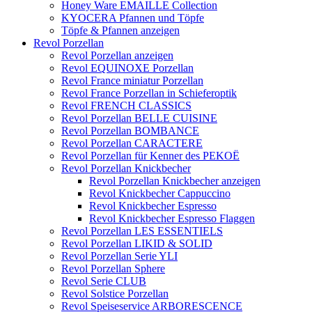
Honey Ware EMAILLE Collection
KYOCERA Pfannen und Töpfe
Töpfe & Pfannen anzeigen
Revol Porzellan
Revol Porzellan anzeigen
Revol EQUINOXE Porzellan
Revol France miniatur Porzellan
Revol France Porzellan in Schieferoptik
Revol FRENCH CLASSICS
Revol Porzellan BELLE CUISINE
Revol Porzellan BOMBANCE
Revol Porzellan CARACTERE
Revol Porzellan für Kenner des PEKOË
Revol Porzellan Knickbecher
Revol Porzellan Knickbecher anzeigen
Revol Knickbecher Cappuccino
Revol Knickbecher Espresso
Revol Knickbecher Espresso Flaggen
Revol Porzellan LES ESSENTIELS
Revol Porzellan LIKID & SOLID
Revol Porzellan Serie YLI
Revol Porzellan Sphere
Revol Serie CLUB
Revol Solstice Porzellan
Revol Speiseservice ARBORESCENCE