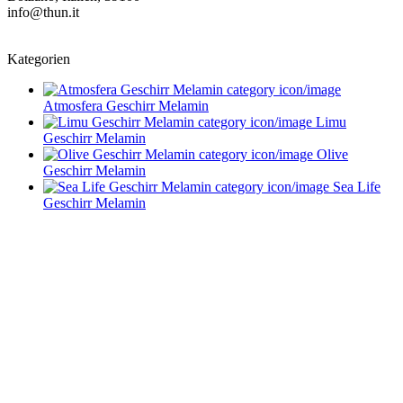
info@thun.it
Kategorien
Atmosfera Geschirr Melamin
Limu
Geschirr Melamin
Olive
Geschirr Melamin
Sea Life
Geschirr Melamin
Service im Design-Haushaltswaren Online-Shop von
Keraworld
Müssen Design-Haushaltswaren teuer sein? Keineswegs! Der Schlüssel liegt
darin, die schönen Stücke zu entdecken – und dafür sind wir vom
keraworld.de Online-Shop genau der richtige Ansprechpartner. Unser Team
ist stets auf der Suche nach praktischen und stilvollen Wohnaccessoires und
Haushaltswaren. Dabei erweitern und aktualisieren wir unser Sortiment
ständig, um Ihnen immer die besten Design-Haushaltswaren anzubieten.