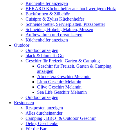
Küchenhelfer anzeigen
BÉRARD Küchenhelfer aus hochwertigem Holz
Backformen & Zübehör
Cuisipro & Zyliss Küchenhelfer
Schneidebretter, Servierplatten, Pizzabretter
Schneiden, Hobeln, Mahlen, Messen
Aufbewahren und organisieren
Küchenhelfer anzeigen
Outdoor
Outdoor anzeigen
black & blum To Go
Geschirr für Freizeit, Garten & Camping
Geschirr für Freizeit, Garten & Camping
anzeigen
Atmosfera Geschirr Melamin
Limu Geschirr Melamin
Olive Geschirr Melamin
Sea Life Geschirr Melamin
Outdoor anzeigen
Restposten
Restposten anzeigen
Alles durcheinander
Camping-, BBQ- & Outdoor-Geschirr
Deko, Geschenke
Für die Bar