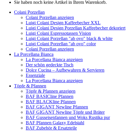
Sie haben noch keine Artikel in Ihrem Warenkorb.
Colani Porzellan
Colani Porzellan anzeigen
Luigi Colani Design Kaffeebecher XXL
Luigi Colani Design Porzellan Kaffeebecher dekoriert
Luigi Colani Espressotassen Vision
Luigi Colani Porzellan "ab ovo" black & white
Luigi Colani Porzellan "ab ovo" color
Colani Porzellan anzeigen
La Porcellana Bianca
La Porcellana Bianca anzeigen
Der schön gedeckte Tisch
Dolce Cucina – Aufbewahren & Servieren
Essenziale
La Porcellana Bianca anzeigen
Töpfe & Pfannen
Töpfe & Pfannen anzeigen
BAF BASICline Pfannen
BAF BLACKline Pfannen
BAF GIGANT Newline Pfannen
BAF GIGANT Newline Töpfe und Bräter
BAF Gusseisenfannen und Woks Rustika pur
BAF Pfannen Galaxy Edelstahl
BAF Zubehör & Ersatzteile