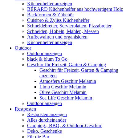
Küchenhelfer anzeigen
BÉRARD Küchenhelfer aus hochwertigem Holz
Backformen & Zübehör
Cuisipro & Zyliss Küchenhelfer
Schneidebretter, Servierplatten, Pizzabretter
Schneiden, Hobeln, Mahlen, Messen
Aufbewahren und organisieren
Küchenhelfer anzeigen
Outdoor
Outdoor anzeigen
black & blum To Go
Geschirr für Freizeit, Garten & Camping
Geschirr für Freizeit, Garten & Camping
anzeigen
Atmosfera Geschirr Melamin
Limu Geschirr Melamin
Olive Geschirr Melamin
Sea Life Geschirr Melamin
Outdoor anzeigen
Restposten
Restposten anzeigen
Alles durcheinander
Camping-, BBQ- & Outdoor-Geschirr
Deko, Geschenke
Für die Bar