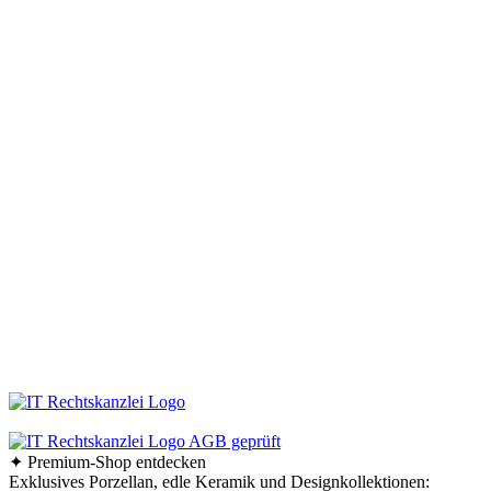
Keraworld
Müssen Design-Haushaltswaren teuer sein? Keineswegs! Der Schlüssel liegt
darin, die schönen Stücke zu entdecken – und dafür sind wir vom
keraworld.de Online-Shop genau der richtige Ansprechpartner. Unser Team
ist stets auf der Suche nach praktischen und stilvollen Wohnaccessoires und
Haushaltswaren. Dabei erweitern und aktualisieren wir unser Sortiment
ständig, um Ihnen immer die besten Design-Haushaltswaren anzubieten.
Bleiben Sie immer auf dem Laufenden und folgen Sie uns auf Facebook!
So erfahren Sie sofort, was es Neues in unserem Online-Shop gibt.
Bestellen Sie Ihre Design-Haushaltswaren ganz bequem bei uns online.
Viel Spaß beim Stöbern und Shoppen!
Ab einem Bestellwert von 70,- € liefern wir innerhalb
Deutschlands versandkostenfrei!
✦ Premium-Shop entdecken
Exklusives Porzellan, edle Keramik und Designkollektionen: