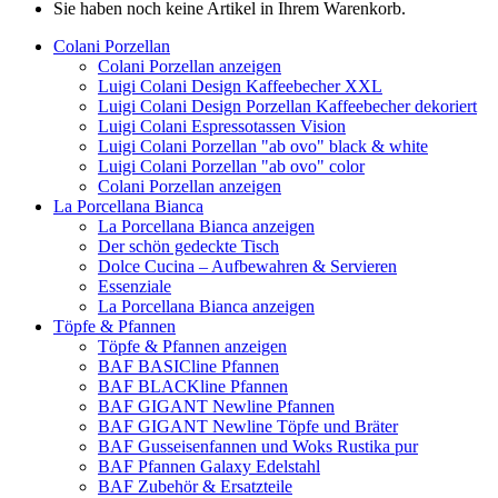
Sie haben noch keine Artikel in Ihrem Warenkorb.
Colani Porzellan
Colani Porzellan anzeigen
Luigi Colani Design Kaffeebecher XXL
Luigi Colani Design Porzellan Kaffeebecher dekoriert
Luigi Colani Espressotassen Vision
Luigi Colani Porzellan "ab ovo" black & white
Luigi Colani Porzellan "ab ovo" color
Colani Porzellan anzeigen
La Porcellana Bianca
La Porcellana Bianca anzeigen
Der schön gedeckte Tisch
Dolce Cucina – Aufbewahren & Servieren
Essenziale
La Porcellana Bianca anzeigen
Töpfe & Pfannen
Töpfe & Pfannen anzeigen
BAF BASICline Pfannen
BAF BLACKline Pfannen
BAF GIGANT Newline Pfannen
BAF GIGANT Newline Töpfe und Bräter
BAF Gusseisenfannen und Woks Rustika pur
BAF Pfannen Galaxy Edelstahl
BAF Zubehör & Ersatzteile