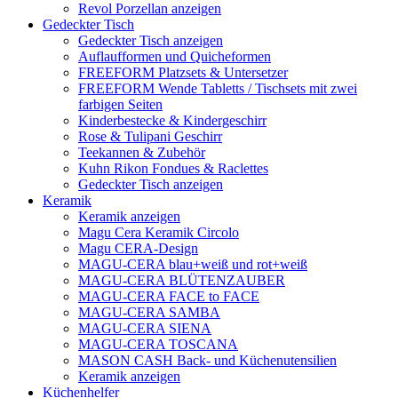
Revol Porzellan anzeigen
Gedeckter Tisch
Gedeckter Tisch anzeigen
Auflaufformen und Quicheformen
FREEFORM Platzsets & Untersetzer
FREEFORM Wende Tabletts / Tischsets mit zwei
farbigen Seiten
Kinderbestecke & Kindergeschirr
Rose & Tulipani Geschirr
Teekannen & Zubehör
Kuhn Rikon Fondues & Raclettes
Gedeckter Tisch anzeigen
Keramik
Keramik anzeigen
Magu Cera Keramik Circolo
Magu CERA-Design
MAGU-CERA blau+weiß und rot+weiß
MAGU-CERA BLÜTENZAUBER
MAGU-CERA FACE to FACE
MAGU-CERA SAMBA
MAGU-CERA SIENA
MAGU-CERA TOSCANA
MASON CASH Back- und Küchenutensilien
Keramik anzeigen
Küchenhelfer