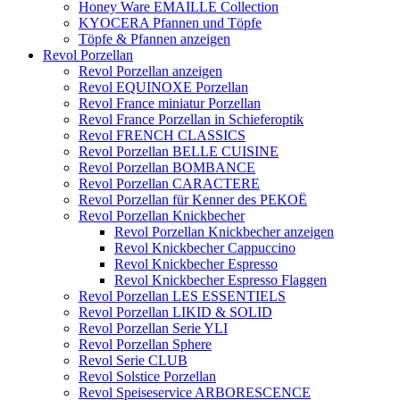
Honey Ware EMAILLE Collection
KYOCERA Pfannen und Töpfe
Töpfe & Pfannen anzeigen
Revol Porzellan
Revol Porzellan anzeigen
Revol EQUINOXE Porzellan
Revol France miniatur Porzellan
Revol France Porzellan in Schieferoptik
Revol FRENCH CLASSICS
Revol Porzellan BELLE CUISINE
Revol Porzellan BOMBANCE
Revol Porzellan CARACTERE
Revol Porzellan für Kenner des PEKOË
Revol Porzellan Knickbecher
Revol Porzellan Knickbecher anzeigen
Revol Knickbecher Cappuccino
Revol Knickbecher Espresso
Revol Knickbecher Espresso Flaggen
Revol Porzellan LES ESSENTIELS
Revol Porzellan LIKID & SOLID
Revol Porzellan Serie YLI
Revol Porzellan Sphere
Revol Serie CLUB
Revol Solstice Porzellan
Revol Speiseservice ARBORESCENCE