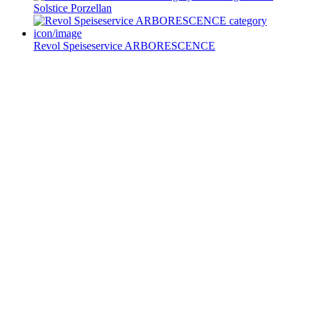
Solstice Porzellan
Revol Speiseservice ARBORESCENCE
Service im Design-Haushaltswaren Online-Shop von
Keraworld
Müssen Design-Haushaltswaren teuer sein? Keineswegs! Der Schlüssel liegt
darin, die schönen Stücke zu entdecken – und dafür sind wir vom
keraworld.de Online-Shop genau der richtige Ansprechpartner. Unser Team
ist stets auf der Suche nach praktischen und stilvollen Wohnaccessoires und
Haushaltswaren. Dabei erweitern und aktualisieren wir unser Sortiment
ständig, um Ihnen immer die besten Design-Haushaltswaren anzubieten.
Bleiben Sie immer auf dem Laufenden und folgen Sie uns auf Facebook!
So erfahren Sie sofort, was es Neues in unserem Online-Shop gibt.
Bestellen Sie Ihre Design-Haushaltswaren ganz bequem bei uns online.
Viel Spaß beim Stöbern und Shoppen!
Ab einem Bestellwert von 70,- € liefern wir innerhalb
Deutschlands versandkostenfrei!