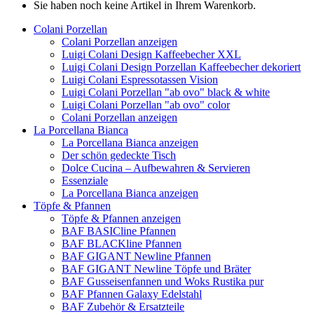
Sie haben noch keine Artikel in Ihrem Warenkorb.
Colani Porzellan
Colani Porzellan anzeigen
Luigi Colani Design Kaffeebecher XXL
Luigi Colani Design Porzellan Kaffeebecher dekoriert
Luigi Colani Espressotassen Vision
Luigi Colani Porzellan "ab ovo" black & white
Luigi Colani Porzellan "ab ovo" color
Colani Porzellan anzeigen
La Porcellana Bianca
La Porcellana Bianca anzeigen
Der schön gedeckte Tisch
Dolce Cucina – Aufbewahren & Servieren
Essenziale
La Porcellana Bianca anzeigen
Töpfe & Pfannen
Töpfe & Pfannen anzeigen
BAF BASICline Pfannen
BAF BLACKline Pfannen
BAF GIGANT Newline Pfannen
BAF GIGANT Newline Töpfe und Bräter
BAF Gusseisenfannen und Woks Rustika pur
BAF Pfannen Galaxy Edelstahl
BAF Zubehör & Ersatzteile