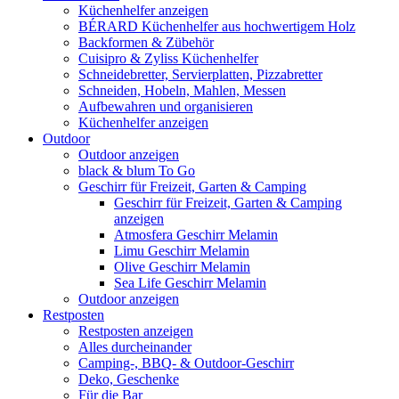
Küchenhelfer anzeigen
BÉRARD Küchenhelfer aus hochwertigem Holz
Backformen & Zübehör
Cuisipro & Zyliss Küchenhelfer
Schneidebretter, Servierplatten, Pizzabretter
Schneiden, Hobeln, Mahlen, Messen
Aufbewahren und organisieren
Küchenhelfer anzeigen
Outdoor
Outdoor anzeigen
black & blum To Go
Geschirr für Freizeit, Garten & Camping
Geschirr für Freizeit, Garten & Camping
anzeigen
Atmosfera Geschirr Melamin
Limu Geschirr Melamin
Olive Geschirr Melamin
Sea Life Geschirr Melamin
Outdoor anzeigen
Restposten
Restposten anzeigen
Alles durcheinander
Camping-, BBQ- & Outdoor-Geschirr
Deko, Geschenke
Für die Bar