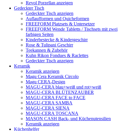
Revol Porzellan anzeigen
Gedeckter Tisch
Gedeckter Tisch anzeigen
Auflaufformen und Quicheformen
FREEFORM Platzsets & Untersetzer
FREEFORM Wende Tabletts / Tischsets mit zwei
farbigen Seiten
Kinderbestecke & Kindergeschirr
Rose & Tulipani Geschirr
Teekannen & Zubehör
Kuhn Rikon Fondues & Raclettes
Gedeckter Tisch anzeigen
Keramik
Keramik anzeigen
Magu Cera Keramik Circolo
Magu CERA-Design
MAGU-CERA blau+weiß und rot+weiß
MAGU-CERA BLÜTENZAUBER
MAGU-CERA FACE to FACE
MAGU-CERA SAMBA
MAGU-CERA SIENA
MAGU-CERA TOSCANA
MASON CASH Back- und Küchenutensilien
Keramik anzeigen
Küchenhelfer