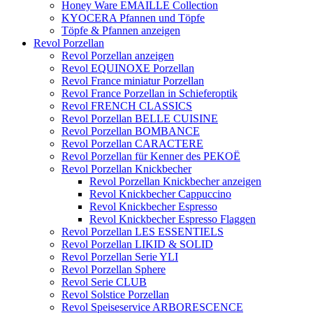
Honey Ware EMAILLE Collection
KYOCERA Pfannen und Töpfe
Töpfe & Pfannen anzeigen
Revol Porzellan
Revol Porzellan anzeigen
Revol EQUINOXE Porzellan
Revol France miniatur Porzellan
Revol France Porzellan in Schieferoptik
Revol FRENCH CLASSICS
Revol Porzellan BELLE CUISINE
Revol Porzellan BOMBANCE
Revol Porzellan CARACTERE
Revol Porzellan für Kenner des PEKOË
Revol Porzellan Knickbecher
Revol Porzellan Knickbecher anzeigen
Revol Knickbecher Cappuccino
Revol Knickbecher Espresso
Revol Knickbecher Espresso Flaggen
Revol Porzellan LES ESSENTIELS
Revol Porzellan LIKID & SOLID
Revol Porzellan Serie YLI
Revol Porzellan Sphere
Revol Serie CLUB
Revol Solstice Porzellan
Revol Speiseservice ARBORESCENCE