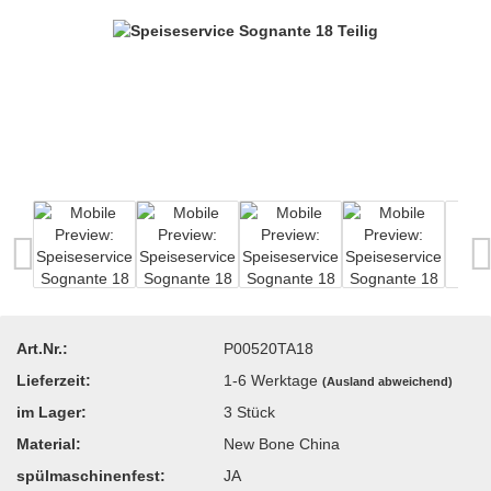
Art.Nr.:
P00520TA18
Lieferzeit:
1-6 Werktage
(Ausland abweichend)
im Lager:
3
Stück
Material:
New Bone China
spülmaschinenfest:
JA