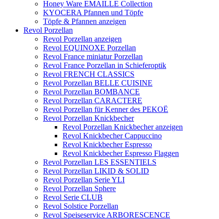
Honey Ware EMAILLE Collection
KYOCERA Pfannen und Töpfe
Töpfe & Pfannen anzeigen
Revol Porzellan
Revol Porzellan anzeigen
Revol EQUINOXE Porzellan
Revol France miniatur Porzellan
Revol France Porzellan in Schieferoptik
Revol FRENCH CLASSICS
Revol Porzellan BELLE CUISINE
Revol Porzellan BOMBANCE
Revol Porzellan CARACTERE
Revol Porzellan für Kenner des PEKOË
Revol Porzellan Knickbecher
Revol Porzellan Knickbecher anzeigen
Revol Knickbecher Cappuccino
Revol Knickbecher Espresso
Revol Knickbecher Espresso Flaggen
Revol Porzellan LES ESSENTIELS
Revol Porzellan LIKID & SOLID
Revol Porzellan Serie YLI
Revol Porzellan Sphere
Revol Serie CLUB
Revol Solstice Porzellan
Revol Speiseservice ARBORESCENCE