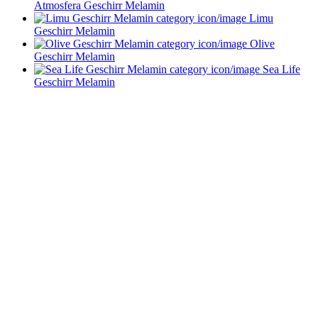
Atmosfera Geschirr Melamin
Limu
Geschirr Melamin
Olive
Geschirr Melamin
Sea Life
Geschirr Melamin
Service im Design-Haushaltswaren Online-Shop von
Keraworld
Müssen Design-Haushaltswaren teuer sein? Keineswegs! Der Schlüssel liegt
darin, die schönen Stücke zu entdecken – und dafür sind wir vom
keraworld.de Online-Shop genau der richtige Ansprechpartner. Unser Team
ist stets auf der Suche nach praktischen und stilvollen Wohnaccessoires und
Haushaltswaren. Dabei erweitern und aktualisieren wir unser Sortiment
ständig, um Ihnen immer die besten Design-Haushaltswaren anzubieten.
Bleiben Sie immer auf dem Laufenden und folgen Sie uns auf Facebook!
So erfahren Sie sofort, was es Neues in unserem Online-Shop gibt.
Bestellen Sie Ihre Design-Haushaltswaren ganz bequem bei uns online.
Viel Spaß beim Stöbern und Shoppen!