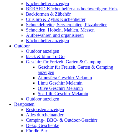
Küchenhelfer anzeigen
BÉRARD Küchenhelfer aus hochwertigem Holz
Backformen & Zübehör
Cuisipro & Zyliss Küchenhelfer
Schneidebretter, Servierplatten, Pizzabretter
Schneiden, Hobeln, Mahlen, Messen
Aufbewahren und organisieren
Küchenhelfer anzeigen
Outdoor
Outdoor anzeigen
black & blum To Go
Geschirr für Freizeit, Garten & Camping
Geschirr für Freizeit, Garten & Camping
anzeigen
Atmosfera Geschirr Melamin
Limu Geschirr Melamin
Olive Geschirr Melamin
Sea Life Geschirr Melamin
Outdoor anzeigen
Restposten
Restposten anzeigen
Alles durcheinander
Camping-, BBQ- & Outdoor-Geschirr
Deko, Geschenke
Für die Bar