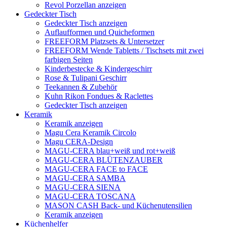
Revol Porzellan anzeigen
Gedeckter Tisch
Gedeckter Tisch anzeigen
Auflaufformen und Quicheformen
FREEFORM Platzsets & Untersetzer
FREEFORM Wende Tabletts / Tischsets mit zwei
farbigen Seiten
Kinderbestecke & Kindergeschirr
Rose & Tulipani Geschirr
Teekannen & Zubehör
Kuhn Rikon Fondues & Raclettes
Gedeckter Tisch anzeigen
Keramik
Keramik anzeigen
Magu Cera Keramik Circolo
Magu CERA-Design
MAGU-CERA blau+weiß und rot+weiß
MAGU-CERA BLÜTENZAUBER
MAGU-CERA FACE to FACE
MAGU-CERA SAMBA
MAGU-CERA SIENA
MAGU-CERA TOSCANA
MASON CASH Back- und Küchenutensilien
Keramik anzeigen
Küchenhelfer