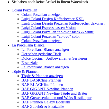
Sie haben noch keine Artikel in Ihrem Warenkorb.
Colani Porzellan
Colani Porzellan anzeigen
Luigi Colani Design Kaffeebecher XXL
Luigi Colani Design Porzellan Kaffeebecher dekoriert
Luigi Colani Espressotassen Vision
Luigi Colani Porzellan "ab ovo" black & white
Luigi Colani Porzellan "ab ovo" color
Colani Porzellan anzeigen
La Porcellana Bianca
La Porcellana Bianca anzeigen
Der schön gedeckte Tisch
Dolce Cucina – Aufbewahren & Servieren
Essenziale
La Porcellana Bianca anzeigen
Töpfe & Pfannen
Töpfe & Pfannen anzeigen
BAF BASICline Pfannen
BAF BLACKline Pfannen
BAF GIGANT Newline Pfannen
BAF GIGANT Newline Töpfe und Bräter
BAF Gusseisenfannen und Woks Rustika pur
BAF Pfannen Galaxy Edelstahl
BAF Zubehör & Ersatzteile