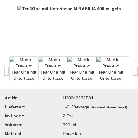
Art.Nr.:
U20242632E84
Lieferzeit:
1-6 Werktage
(Ausland abweichend)
im Lager:
2
Stk
Volumen:
300 ml
Material:
Porzellan