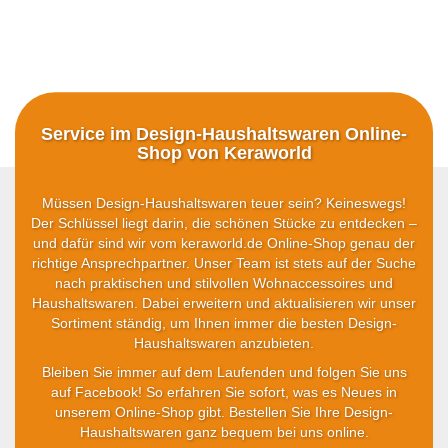
Service im Design-Haushaltswaren Online-
Shop von Keraworld
Müssen Design-Haushaltswaren teuer sein? Keineswegs!
Der Schlüssel liegt darin, die schönen Stücke zu entdecken –
und dafür sind wir vom keraworld.de Online-Shop genau der
richtige Ansprechpartner. Unser Team ist stets auf der Suche
nach praktischen und stilvollen Wohnaccessoires und
Haushaltswaren. Dabei erweitern und aktualisieren wir unser
Sortiment ständig, um Ihnen immer die besten Design-
Haushaltswaren anzubieten.
Bleiben Sie immer auf dem Laufenden und folgen Sie uns
auf Facebook! So erfahren Sie sofort, was es Neues in
unserem Online-Shop gibt. Bestellen Sie Ihre Design-
Haushaltswaren ganz bequem bei uns online.