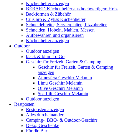
Küchenhelfer anzeigen
BÉRARD Küchenhelfer aus hochwertigem Holz
Backformen & Zübehör
Cuisipro & Zyliss Küchenhelfer
Schneidebretter, Servierplatten, Pizzabretter
Schneiden, Hobeln, Mahlen, Messen
Aufbewahren und organisieren
Küchenhelfer anzeigen
Outdoor
Outdoor anzeigen
black & blum To Go
Geschirr für Freizeit, Garten & Camping
Geschirr für Freizeit, Garten & Camping
anzeigen
Atmosfera Geschirr Melamin
Limu Geschirr Melamin
Olive Geschirr Melamin
Sea Life Geschirr Melamin
Outdoor anzeigen
Restposten
Restposten anzeigen
Alles durcheinander
Camping-, BBQ- & Outdoor-Geschirr
Deko, Geschenke
Für die Bar