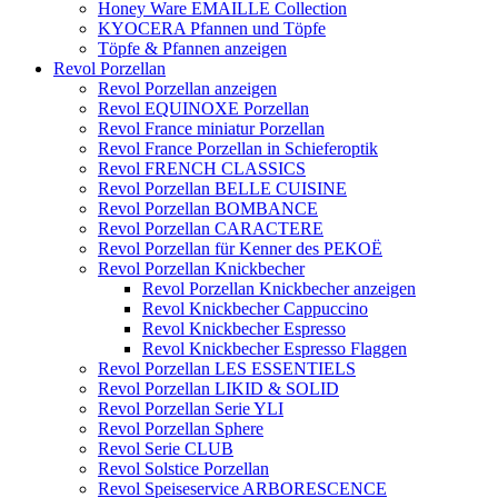
Honey Ware EMAILLE Collection
KYOCERA Pfannen und Töpfe
Töpfe & Pfannen anzeigen
Revol Porzellan
Revol Porzellan anzeigen
Revol EQUINOXE Porzellan
Revol France miniatur Porzellan
Revol France Porzellan in Schieferoptik
Revol FRENCH CLASSICS
Revol Porzellan BELLE CUISINE
Revol Porzellan BOMBANCE
Revol Porzellan CARACTERE
Revol Porzellan für Kenner des PEKOË
Revol Porzellan Knickbecher
Revol Porzellan Knickbecher anzeigen
Revol Knickbecher Cappuccino
Revol Knickbecher Espresso
Revol Knickbecher Espresso Flaggen
Revol Porzellan LES ESSENTIELS
Revol Porzellan LIKID & SOLID
Revol Porzellan Serie YLI
Revol Porzellan Sphere
Revol Serie CLUB
Revol Solstice Porzellan
Revol Speiseservice ARBORESCENCE