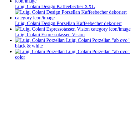
Luigi Colani Design Kaffeebecher XXL
Luigi Colani Design Porzellan Kaffeebecher dekoriert
Luigi Colani Espressotassen Vision
Luigi Colani Porzellan "ab ovo"
black & white
Luigi Colani Porzellan "ab ovo"
color
Service im Design-Haushaltswaren Online-Shop von
Keraworld
Müssen Design-Haushaltswaren teuer sein? Keineswegs! Der Schlüssel liegt
darin, die schönen Stücke zu entdecken – und dafür sind wir vom
keraworld.de Online-Shop genau der richtige Ansprechpartner. Unser Team
ist stets auf der Suche nach praktischen und stilvollen Wohnaccessoires und
Haushaltswaren. Dabei erweitern und aktualisieren wir unser Sortiment
ständig, um Ihnen immer die besten Design-Haushaltswaren anzubieten.
Bleiben Sie immer auf dem Laufenden und folgen Sie uns auf Facebook!
So erfahren Sie sofort, was es Neues in unserem Online-Shop gibt.
Bestellen Sie Ihre Design-Haushaltswaren ganz bequem bei uns online.