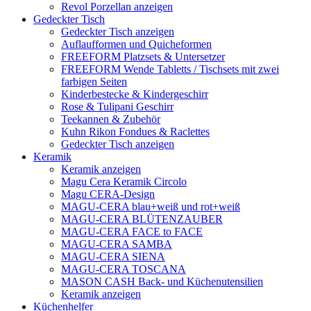
Revol Porzellan anzeigen
Gedeckter Tisch
Gedeckter Tisch anzeigen
Auflaufformen und Quicheformen
FREEFORM Platzsets & Untersetzer
FREEFORM Wende Tabletts / Tischsets mit zwei
farbigen Seiten
Kinderbestecke & Kindergeschirr
Rose & Tulipani Geschirr
Teekannen & Zubehör
Kuhn Rikon Fondues & Raclettes
Gedeckter Tisch anzeigen
Keramik
Keramik anzeigen
Magu Cera Keramik Circolo
Magu CERA-Design
MAGU-CERA blau+weiß und rot+weiß
MAGU-CERA BLÜTENZAUBER
MAGU-CERA FACE to FACE
MAGU-CERA SAMBA
MAGU-CERA SIENA
MAGU-CERA TOSCANA
MASON CASH Back- und Küchenutensilien
Keramik anzeigen
Küchenhelfer