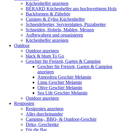
Küchenhelfer anzeigen
BÉRARD Küchenhelfer aus hochwertigem Holz
Backformen & Zübehör
Cuisipro & Zyliss Küchenhelfer
Schneidebretter, Servierplatten, Pizzabretter
Schneiden, Hobeln, Mahlen, Messen
Aufbewahren und organisieren
Küchenhelfer anzeigen
Outdoor
Outdoor anzeigen
black & blum To Go
Geschirr für Freizeit, Garten & Camping
Geschirr für Freizeit, Garten & Camping
anzeigen
Atmosfera Geschirr Melamin
Limu Geschirr Melamin
Olive Geschirr Melamin
Sea Life Geschirr Melamin
Outdoor anzeigen
Restposten
Restposten anzeigen
Alles durcheinander
Camping-, BBQ- & Outdoor-Geschirr
Deko, Geschenke
Für die Bar