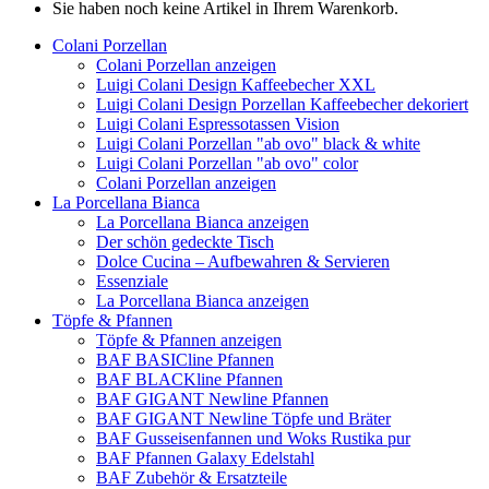
Sie haben noch keine Artikel in Ihrem Warenkorb.
Colani Porzellan
Colani Porzellan anzeigen
Luigi Colani Design Kaffeebecher XXL
Luigi Colani Design Porzellan Kaffeebecher dekoriert
Luigi Colani Espressotassen Vision
Luigi Colani Porzellan "ab ovo" black & white
Luigi Colani Porzellan "ab ovo" color
Colani Porzellan anzeigen
La Porcellana Bianca
La Porcellana Bianca anzeigen
Der schön gedeckte Tisch
Dolce Cucina – Aufbewahren & Servieren
Essenziale
La Porcellana Bianca anzeigen
Töpfe & Pfannen
Töpfe & Pfannen anzeigen
BAF BASICline Pfannen
BAF BLACKline Pfannen
BAF GIGANT Newline Pfannen
BAF GIGANT Newline Töpfe und Bräter
BAF Gusseisenfannen und Woks Rustika pur
BAF Pfannen Galaxy Edelstahl
BAF Zubehör & Ersatzteile