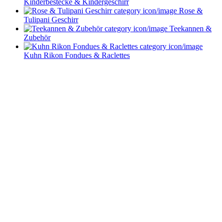
Kinderbestecke & Kindergeschirr
Rose &
Tulipani Geschirr
Teekannen &
Zubehör
Kuhn Rikon Fondues & Raclettes
Service im Design-Haushaltswaren Online-Shop von
Keraworld
Müssen Design-Haushaltswaren teuer sein? Keineswegs! Der Schlüssel liegt
darin, die schönen Stücke zu entdecken – und dafür sind wir vom
keraworld.de Online-Shop genau der richtige Ansprechpartner. Unser Team
ist stets auf der Suche nach praktischen und stilvollen Wohnaccessoires und
Haushaltswaren. Dabei erweitern und aktualisieren wir unser Sortiment
ständig, um Ihnen immer die besten Design-Haushaltswaren anzubieten.
Bleiben Sie immer auf dem Laufenden und folgen Sie uns auf Facebook!
So erfahren Sie sofort, was es Neues in unserem Online-Shop gibt.
Bestellen Sie Ihre Design-Haushaltswaren ganz bequem bei uns online.
Viel Spaß beim Stöbern und Shoppen!