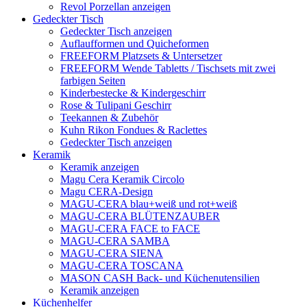
Revol Porzellan anzeigen
Gedeckter Tisch
Gedeckter Tisch anzeigen
Auflaufformen und Quicheformen
FREEFORM Platzsets & Untersetzer
FREEFORM Wende Tabletts / Tischsets mit zwei
farbigen Seiten
Kinderbestecke & Kindergeschirr
Rose & Tulipani Geschirr
Teekannen & Zubehör
Kuhn Rikon Fondues & Raclettes
Gedeckter Tisch anzeigen
Keramik
Keramik anzeigen
Magu Cera Keramik Circolo
Magu CERA-Design
MAGU-CERA blau+weiß und rot+weiß
MAGU-CERA BLÜTENZAUBER
MAGU-CERA FACE to FACE
MAGU-CERA SAMBA
MAGU-CERA SIENA
MAGU-CERA TOSCANA
MASON CASH Back- und Küchenutensilien
Keramik anzeigen
Küchenhelfer