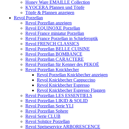
Honey Ware EMAILLE Collection
KYOCERA Pfannen und Töpfe
Töpfe & Pfannen anzeigen
Revol Porzellan
Revol Porzellan anzeigen
Revol EQUINOXE Porzellan
Revol France miniatur Porzellan
Revol France Porzellan in Schieferoptik
Revol FRENCH CLASSICS
Revol Porzellan BELLE CUISINE
Revol Porzellan BOMBANCE
Revol Porzellan CARACTERE
Revol Porzellan für Kenner des PEKOË
Revol Porzellan Knickbecher
Revol Porzellan Knickbecher anzeigen
Revol Knickbecher Cappuccino
Revol Knickbecher Espresso
Revol Knickbecher Espresso Flaggen
Revol Porzellan LES ESSENTIELS
Revol Porzellan LIKID & SOLID
Revol Porzellan Serie YLI
Revol Porzellan Sphere
Revol Serie CLUB
Revol Solstice Porzellan
Revol Speiseservice ARBORESCENCE