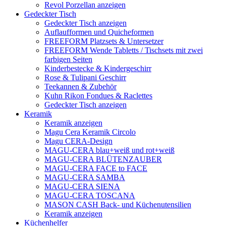
Revol Porzellan anzeigen
Gedeckter Tisch
Gedeckter Tisch anzeigen
Auflaufformen und Quicheformen
FREEFORM Platzsets & Untersetzer
FREEFORM Wende Tabletts / Tischsets mit zwei
farbigen Seiten
Kinderbestecke & Kindergeschirr
Rose & Tulipani Geschirr
Teekannen & Zubehör
Kuhn Rikon Fondues & Raclettes
Gedeckter Tisch anzeigen
Keramik
Keramik anzeigen
Magu Cera Keramik Circolo
Magu CERA-Design
MAGU-CERA blau+weiß und rot+weiß
MAGU-CERA BLÜTENZAUBER
MAGU-CERA FACE to FACE
MAGU-CERA SAMBA
MAGU-CERA SIENA
MAGU-CERA TOSCANA
MASON CASH Back- und Küchenutensilien
Keramik anzeigen
Küchenhelfer