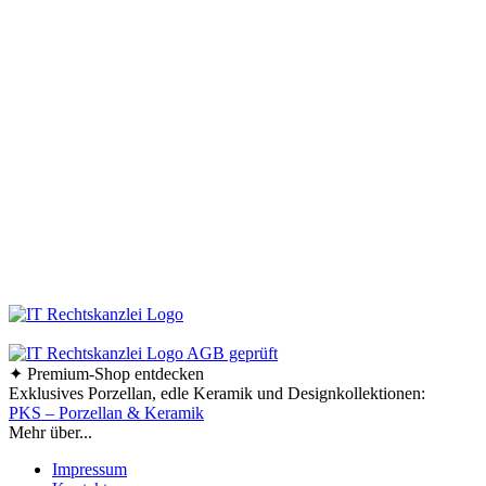
keraworld.de Online-Shop genau der richtige Ansprechpartner. Unser Team
ist stets auf der Suche nach praktischen und stilvollen Wohnaccessoires und
Haushaltswaren. Dabei erweitern und aktualisieren wir unser Sortiment
ständig, um Ihnen immer die besten Design-Haushaltswaren anzubieten.
Bleiben Sie immer auf dem Laufenden und folgen Sie uns auf Facebook!
So erfahren Sie sofort, was es Neues in unserem Online-Shop gibt.
Bestellen Sie Ihre Design-Haushaltswaren ganz bequem bei uns online.
Viel Spaß beim Stöbern und Shoppen!
Ab einem Bestellwert von 70,- € liefern wir innerhalb
Deutschlands versandkostenfrei!
✦ Premium-Shop entdecken
Exklusives Porzellan, edle Keramik und Designkollektionen:
PKS – Porzellan & Keramik
Mehr über...
Impressum