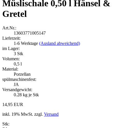
Müslischale 0,50 l Hänsel &
Gretel
Art.Nr.:
13603771005147
Lieferzeit:
1-6 Werktage
(Ausland abweichend)
im Lager:
3
Stk
Volumen:
0,5 l
Material:
Porzellan
spülmaschinenfest:
JA
Versandgewicht:
0.28
kg je Stk
14,95 EUR
inkl. 19% MwSt. zzgl.
Versand
Stk: