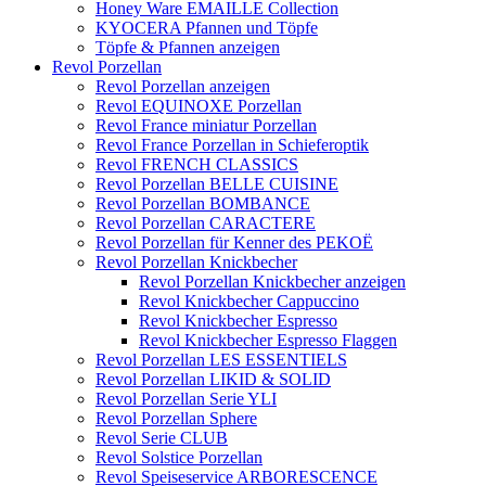
Honey Ware EMAILLE Collection
KYOCERA Pfannen und Töpfe
Töpfe & Pfannen anzeigen
Revol Porzellan
Revol Porzellan anzeigen
Revol EQUINOXE Porzellan
Revol France miniatur Porzellan
Revol France Porzellan in Schieferoptik
Revol FRENCH CLASSICS
Revol Porzellan BELLE CUISINE
Revol Porzellan BOMBANCE
Revol Porzellan CARACTERE
Revol Porzellan für Kenner des PEKOË
Revol Porzellan Knickbecher
Revol Porzellan Knickbecher anzeigen
Revol Knickbecher Cappuccino
Revol Knickbecher Espresso
Revol Knickbecher Espresso Flaggen
Revol Porzellan LES ESSENTIELS
Revol Porzellan LIKID & SOLID
Revol Porzellan Serie YLI
Revol Porzellan Sphere
Revol Serie CLUB
Revol Solstice Porzellan
Revol Speiseservice ARBORESCENCE