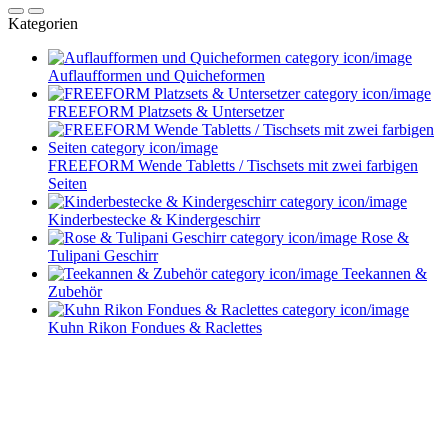
Kategorien
Auflaufformen und Quicheformen
FREEFORM Platzsets & Untersetzer
FREEFORM Wende Tabletts / Tischsets mit zwei farbigen
Seiten
Kinderbestecke & Kindergeschirr
Rose &
Tulipani Geschirr
Teekannen &
Zubehör
Kuhn Rikon Fondues & Raclettes
Service im Design-Haushaltswaren Online-Shop von
Keraworld
Müssen Design-Haushaltswaren teuer sein? Keineswegs! Der Schlüssel liegt
darin, die schönen Stücke zu entdecken – und dafür sind wir vom