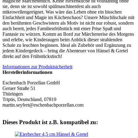
magische Märchenmilch. Keine Hexenküche ist vollständig ohne
sie, denn sie ist sowohl spülmaschinenfest als auch
mikrowellengeeignet. Was wäre das Leben ohne ein bisschen
Einfachheit und Magie im Küchenchaos? Unsere Müschlischale mit
den berühmten Geschwistern als Motiv ist nicht nur robust, sondern
auch bereit, jedes Familienfrühstück mit einer Prise Spaß und
Fantasie zu würzen. Komm an Bord zur Märchenreise des Morgens
und erlebe, wie Kinderaugen beim Anblick dieser strahlenden
Schale zu leuchten beginnen. Ideal als Zubehör und Ergänzung zu
jedem Kindergedeck – bring die Abenteuer von Hänsel & Gretel
direkt auf den Frühstückstisch!
Informationen zur Produktsicherheit
Herstellerinformationen
Eschenbach Porzellan GmbH
Geraer Straße 51
Thüringen
Triptis, Deutschland, 07819
martin.seyfert@eschenbachporzellan.com
Dieses Produkt ist z.B. kompatibel zu: