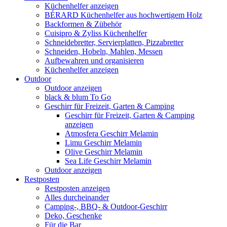
Küchenhelfer anzeigen
BÉRARD Küchenhelfer aus hochwertigem Holz
Backformen & Zübehör
Cuisipro & Zyliss Küchenhelfer
Schneidebretter, Servierplatten, Pizzabretter
Schneiden, Hobeln, Mahlen, Messen
Aufbewahren und organisieren
Küchenhelfer anzeigen
Outdoor
Outdoor anzeigen
black & blum To Go
Geschirr für Freizeit, Garten & Camping
Geschirr für Freizeit, Garten & Camping
anzeigen
Atmosfera Geschirr Melamin
Limu Geschirr Melamin
Olive Geschirr Melamin
Sea Life Geschirr Melamin
Outdoor anzeigen
Restposten
Restposten anzeigen
Alles durcheinander
Camping-, BBQ- & Outdoor-Geschirr
Deko, Geschenke
Für die Bar