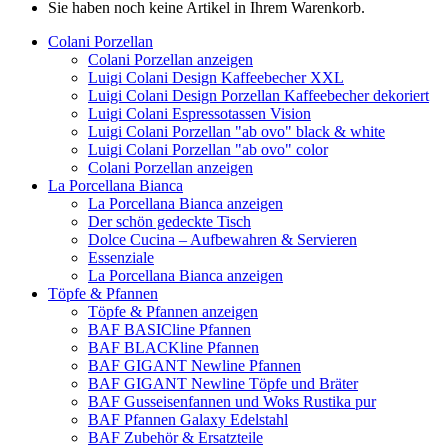
Sie haben noch keine Artikel in Ihrem Warenkorb.
Colani Porzellan
Colani Porzellan anzeigen
Luigi Colani Design Kaffeebecher XXL
Luigi Colani Design Porzellan Kaffeebecher dekoriert
Luigi Colani Espressotassen Vision
Luigi Colani Porzellan "ab ovo" black & white
Luigi Colani Porzellan "ab ovo" color
Colani Porzellan anzeigen
La Porcellana Bianca
La Porcellana Bianca anzeigen
Der schön gedeckte Tisch
Dolce Cucina – Aufbewahren & Servieren
Essenziale
La Porcellana Bianca anzeigen
Töpfe & Pfannen
Töpfe & Pfannen anzeigen
BAF BASICline Pfannen
BAF BLACKline Pfannen
BAF GIGANT Newline Pfannen
BAF GIGANT Newline Töpfe und Bräter
BAF Gusseisenfannen und Woks Rustika pur
BAF Pfannen Galaxy Edelstahl
BAF Zubehör & Ersatzteile