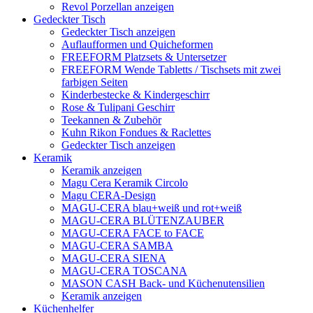
Revol Porzellan anzeigen
Gedeckter Tisch
Gedeckter Tisch anzeigen
Auflaufformen und Quicheformen
FREEFORM Platzsets & Untersetzer
FREEFORM Wende Tabletts / Tischsets mit zwei
farbigen Seiten
Kinderbestecke & Kindergeschirr
Rose & Tulipani Geschirr
Teekannen & Zubehör
Kuhn Rikon Fondues & Raclettes
Gedeckter Tisch anzeigen
Keramik
Keramik anzeigen
Magu Cera Keramik Circolo
Magu CERA-Design
MAGU-CERA blau+weiß und rot+weiß
MAGU-CERA BLÜTENZAUBER
MAGU-CERA FACE to FACE
MAGU-CERA SAMBA
MAGU-CERA SIENA
MAGU-CERA TOSCANA
MASON CASH Back- und Küchenutensilien
Keramik anzeigen
Küchenhelfer