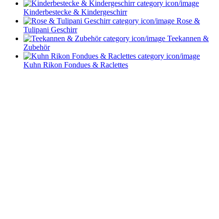
Kinderbestecke & Kindergeschirr
Rose &
Tulipani Geschirr
Teekannen &
Zubehör
Kuhn Rikon Fondues & Raclettes
Service im Design-Haushaltswaren Online-Shop von
Keraworld
Müssen Design-Haushaltswaren teuer sein? Keineswegs! Der Schlüssel liegt
darin, die schönen Stücke zu entdecken – und dafür sind wir vom
keraworld.de Online-Shop genau der richtige Ansprechpartner. Unser Team
ist stets auf der Suche nach praktischen und stilvollen Wohnaccessoires und
Haushaltswaren. Dabei erweitern und aktualisieren wir unser Sortiment
ständig, um Ihnen immer die besten Design-Haushaltswaren anzubieten.
Bleiben Sie immer auf dem Laufenden und folgen Sie uns auf Facebook!
So erfahren Sie sofort, was es Neues in unserem Online-Shop gibt.
Bestellen Sie Ihre Design-Haushaltswaren ganz bequem bei uns online.
Viel Spaß beim Stöbern und Shoppen!