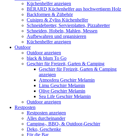
Küchenhelfer anzeigen
BÉRARD Küchenhelfer aus hochwertigem Holz
Backformen & Zübehör
Cuisipro & Zyliss Küchenhelfer
Schneidebretter, Servierplatten, Pizzabretter
Schneiden, Hobeln, Mahlen, Messen
Aufbewahren und organisieren
Küchenhelfer anzeigen
Outdoor
Outdoor anzeigen
black & blum To Go
Geschirr für Freizeit, Garten & Camping
Geschirr für Freizeit, Garten & Camping
anzeigen
Atmosfera Geschirr Melamin
Limu Geschirr Melamin
Olive Geschirr Melamin
Sea Life Geschirr Melamin
Outdoor anzeigen
Restposten
Restposten anzeigen
Alles durcheinander
Camping-, BBQ- & Outdoor-Geschirr
Deko, Geschenke
Für die Bar