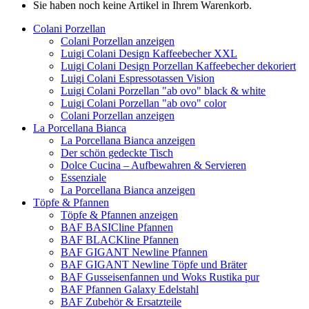
Sie haben noch keine Artikel in Ihrem Warenkorb.
Colani Porzellan
Colani Porzellan anzeigen
Luigi Colani Design Kaffeebecher XXL
Luigi Colani Design Porzellan Kaffeebecher dekoriert
Luigi Colani Espressotassen Vision
Luigi Colani Porzellan "ab ovo" black & white
Luigi Colani Porzellan "ab ovo" color
Colani Porzellan anzeigen
La Porcellana Bianca
La Porcellana Bianca anzeigen
Der schön gedeckte Tisch
Dolce Cucina – Aufbewahren & Servieren
Essenziale
La Porcellana Bianca anzeigen
Töpfe & Pfannen
Töpfe & Pfannen anzeigen
BAF BASICline Pfannen
BAF BLACKline Pfannen
BAF GIGANT Newline Pfannen
BAF GIGANT Newline Töpfe und Bräter
BAF Gusseisenfannen und Woks Rustika pur
BAF Pfannen Galaxy Edelstahl
BAF Zubehör & Ersatzteile