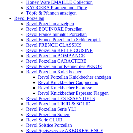
Honey Ware EMAILLE Collection
KYOCERA Pfannen und Töpfe
Töpfe & Pfannen anzeigen
Revol Porzellan
Revol Porzellan anzeigen
Revol EQUINOXE Porzellan
Revol France miniatur Porzellan
Revol France Porzellan in Schieferoptik
Revol FRENCH CLASSICS
Revol Porzellan BELLE CUISINE
Revol Porzellan BOMBANCE
Revol Porzellan CARACTERE
Revol Porzellan für Kenner des PEKOË
Revol Porzellan Knickbecher
Revol Porzellan Knickbecher anzeigen
Revol Knickbecher Cappuccino
Revol Knickbecher Espresso
Revol Knickbecher Espresso Flaggen
Revol Porzellan LES ESSENTIELS
Revol Porzellan LIKID & SOLID
Revol Porzellan Serie YLI
Revol Porzellan Sphere
Revol Serie CLUB
Revol Solstice Porzellan
Revol Speiseservice ARBORESCENCE